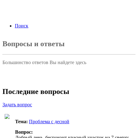
ФЗ «О персональных данных» от 27.07.2006
года Я подтверждаю свое согласие на обработку
персональных данных.
Согласие на обработку
персональных данных
Поиск
Вопросы и ответы
Большинство ответов Вы найдете здесь
Задать вопрос
Последние вопросы
Задать вопрос
Тема:
Проблема с десной
Вопрос:
Добрый день, беспокоит красный участок на 7 сверху