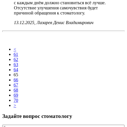
с каждым днём должно становиться всё лучше.
Отсутствие улучшения самочувствия будет
причиной обращения к стоматологу.
13.12.2025, Лазарев Денис Владимирович
<
61
62
63
64
65
66
67
68
69
70
>
Задайте вопрос стоматологу