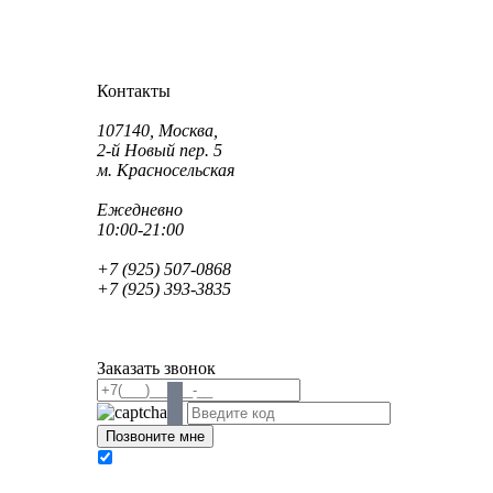
Как проехать?
Как пройти?
Контакты
Адрес:
107140, Москва,
2-й Новый пер. 5
м. Красносельская
Режим работы:
Ежедневно
10:00-21:00
Телефон:
+7 (925) 507-0868
+7 (925) 393-3835
Email:
info@saint-dent.ru
saintdentclinic@gmail.com
Заказать звонок
В соответствии с Федеральным законом № 152-
ФЗ «О персональных данных» от 27.07.2006