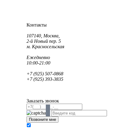
Как проехать?
Как пройти?
Контакты
Адрес:
107140, Москва,
2-й Новый пер. 5
м. Красносельская
Режим работы:
Ежедневно
10:00-21:00
Телефон:
+7 (925) 507-0868
+7 (925) 393-3835
Email:
info@saint-dent.ru
saintdentclinic@gmail.com
Заказать звонок
В соответствии с Федеральным законом № 152-
ФЗ «О персональных данных» от 27.07.2006