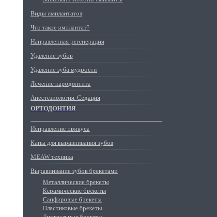
Виды имплантатов
Что такое имплантат?
Направленная регенерация
Удаление зубов
Удаление зуба мудрости
Лечение пародонтита
Анестезиология. Седация
ОРТОДОНТИЯ
Исправление прикуса
Капы для выравнивания зубов
MEAW техника
Выравнивание зубов брекетами
Металлические брекеты
Керамические брекеты
Сапфировые брекеты
Пластиковые брекеты
Лингвальные брекеты