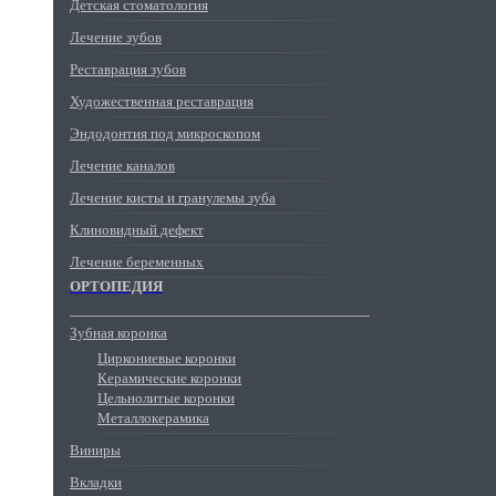
Детская стоматология
Лечение зубов
Реставрация зубов
Художественная реставрация
Эндодонтия под микроскопом
Лечение каналов
Лечение кисты и гранулемы зуба
Клиновидный дефект
Лечение беременных
ОРТОПЕДИЯ
Зубная коронка
Циркониевые коронки
Керамические коронки
Цельнолитые коронки
Металлокерамика
Виниры
Вкладки