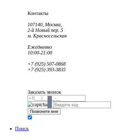
Как проехать?
Как пройти?
Контакты
Адрес:
107140, Москва,
2-й Новый пер. 5
м. Красносельская
Режим работы:
Ежедневно
10:00-21:00
Телефон:
+7 (925) 507-0868
+7 (925) 393-3835
Email:
info@saint-dent.ru
saintdentclinic@gmail.com
Заказать звонок
В соответствии с Федеральным законом № 152-ФЗ
обработку персональных данных
Поиск