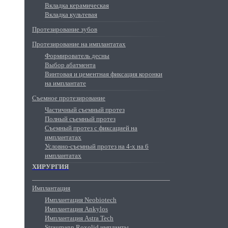
Вкладка керамическая
Вкладка культевая
Протезирование зубов
Протезирование на имплантатах
Формирователь десны
Выбор абатмента
Винтовая и цементная фиксация коронки
на имплантате
Съемное протезирование
Частичный съемный протез
Полный съемный протез
Съемный протез с фиксацией на
имплантатах
Условно-съемный протез на 4-х на 6
имплантатах
ХИРУРГИЯ
Имплантация
Имплантация Neobiotech
Имплантация Ankylos
Имплантация Astra Tech
Straumann Roxolid импланты