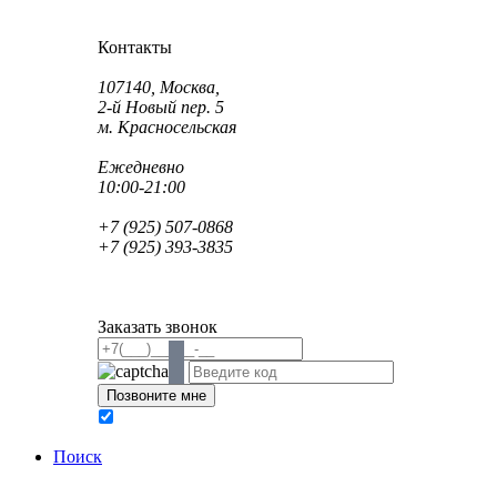
Как проехать?
Как пройти?
Контакты
Адрес:
107140, Москва,
2-й Новый пер. 5
м. Красносельская
Режим работы:
Ежедневно
10:00-21:00
Телефон:
+7 (925) 507-0868
+7 (925) 393-3835
Email:
info@saint-dent.ru
saintdentclinic@gmail.com
Заказать звонок
В соответствии с Федеральным законом № 152-ФЗ
обработку персональных данных
Поиск