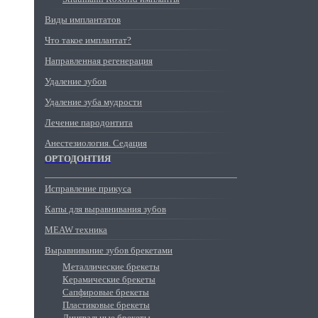
Виды имплантатов
Что такое имплантат?
Направленная регенерация
Удаление зубов
Удаление зуба мудрости
Лечение пародонтита
Анестезиология. Седация
ОРТОДОНТИЯ
Исправление прикуса
Капы для выравнивания зубов
MEAW техника
Выравнивание зубов брекетами
Металлические брекеты
Керамические брекеты
Сапфировые брекеты
Пластиковые брекеты
Лингвальные брекеты