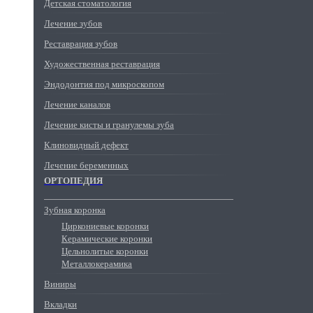
Детская стоматология
Лечение зубов
Реставрация зубов
Художественная реставрация
Эндодонтия под микроскопом
Лечение каналов
Лечение кисты и гранулемы зуба
Клиновидный дефект
Лечение беременных
ОРТОПЕДИЯ
Зубная коронка
Циркониевые коронки
Керамические коронки
Цельнолитые коронки
Металлокерамика
Виниры
Вкладки