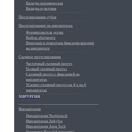
Вкладка керамическая
Вкладка культевая
Протезирование зубов
Протезирование на имплантатах
Формирователь десны
Выбор абатмента
Винтовая и цементная фиксация коронки
на имплантате
Съемное протезирование
Частичный съемный протез
Полный съемный протез
Съемный протез с фиксацией на
имплантатах
Условно-съемный протез на 4-х на 6
имплантатах
ХИРУРГИЯ
Имплантация
Имплантация Neobiotech
Имплантация Ankylos
Имплантация Astra Tech
Straumann Roxolid импланты