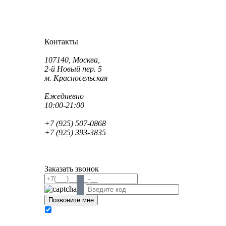
Как проехать?
Как пройти?
Контакты
Адрес:
107140, Москва,
2-й Новый пер. 5
м. Красносельская
Режим работы:
Ежедневно
10:00-21:00
Телефон:
+7 (925) 507-0868
+7 (925) 393-3835
Email:
info@saint-dent.ru
saintdentclinic@gmail.com
Заказать звонок
В соответствии с Федеральным законом № 152-
ФЗ «О персональных данных» от 27.07.2006