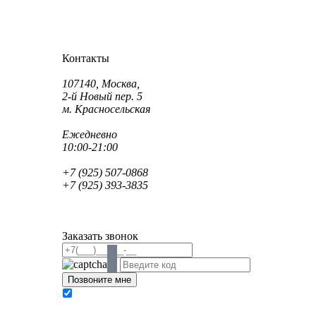
Как проехать?
Как пройти?
Контакты
Адрес:
107140, Москва,
2-й Новый пер. 5
м. Красносельская
Режим работы:
Ежедневно
10:00-21:00
Телефон:
+7 (925) 507-0868
+7 (925) 393-3835
Email:
info@saint-dent.ru
saintdentclinic@gmail.com
Заказать звонок
В соответствии с Федеральным законом № 152-
ФЗ «О персональных данных» от 27.07.2006