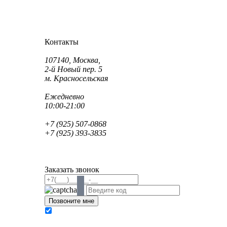
Как проехать?
Как пройти?
Контакты
Адрес:
107140, Москва,
2-й Новый пер. 5
м. Красносельская
Режим работы:
Ежедневно
10:00-21:00
Телефон:
+7 (925) 507-0868
+7 (925) 393-3835
Email:
info@saint-dent.ru
saintdentclinic@gmail.com
Заказать звонок
В соответствии с Федеральным законом № 152-
ФЗ «О персональных данных» от 27.07.2006