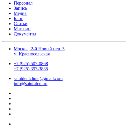
Персонал
Запись
Медиа
Блог
Статьи
Магазин
Документы
Москва, 2-й Новый пер. 5
м. Красносельская
+7 (925) 507-0868
+7 (925) 393-3835
saintdentclinic@gmail.com
info@saint-dent.ru