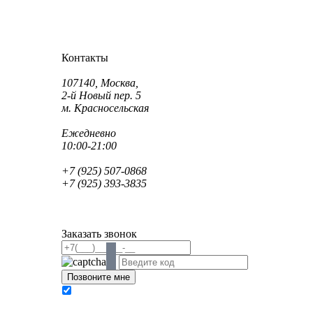
Как проехать?
Как пройти?
Контакты
Адрес:
107140, Москва,
2-й Новый пер. 5
м. Красносельская
Режим работы:
Ежедневно
10:00-21:00
Телефон:
+7 (925) 507-0868
+7 (925) 393-3835
Email:
info@saint-dent.ru
saintdentclinic@gmail.com
Заказать звонок
В соответствии с Федеральным законом № 152-
ФЗ «О персональных данных» от 27.07.2006