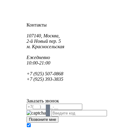
Как проехать?
Как пройти?
Контакты
Адрес:
107140, Москва,
2-й Новый пер. 5
м. Красносельская
Режим работы:
Ежедневно
10:00-21:00
Телефон:
+7 (925) 507-0868
+7 (925) 393-3835
Email:
info@saint-dent.ru
saintdentclinic@gmail.com
Заказать звонок
В соответствии с Федеральным законом № 152-
ФЗ «О персональных данных» от 27.07.2006