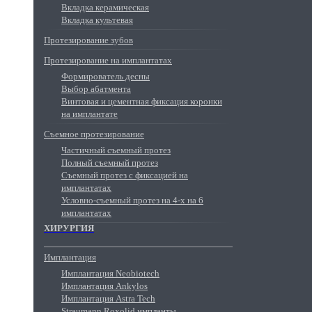
Вкладка керамическая
Вкладка культевая
Протезирование зубов
Протезирование на имплантатах
Формирователь десны
Выбор абатмента
Винтовая и цементная фиксация коронки
на имплантате
Съемное протезирование
Частичный съемный протез
Полный съемный протез
Съемный протез с фиксацией на
имплантатах
Условно-съемный протез на 4-х на 6
имплантатах
ХИРУРГИЯ
Имплантация
Имплантация Neobiotech
Имплантация Ankylos
Имплантация Astra Tech
Straumann Roxolid импланты