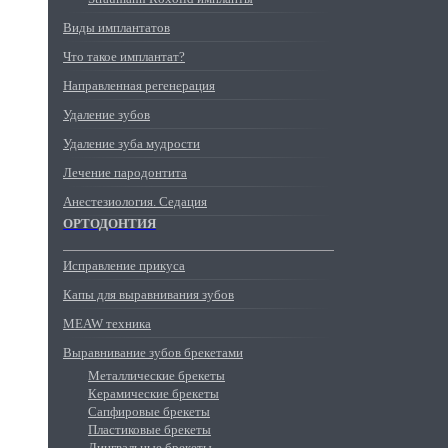
Виды имплантатов
Что такое имплантат?
Направленная регенерация
Удаление зубов
Удаление зуба мудрости
Лечение пародонтита
Анестезиология. Седация
ОРТОДОНТИЯ
Исправление прикуса
Капы для выравнивания зубов
MEAW техника
Выравнивание зубов брекетами
Металлические брекеты
Керамические брекеты
Сапфировые брекеты
Пластиковые брекеты
Лингвальные брекеты