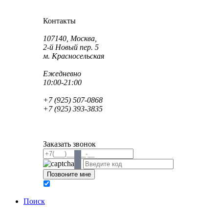
Как проехать?
Как пройти?
Контакты
Адрес:
107140, Москва,
2-й Новый пер. 5
м. Красносельская
Режим работы:
Ежедневно
10:00-21:00
Телефон:
+7 (925) 507-0868
+7 (925) 393-3835
Email:
info@saint-dent.ru
saintdentclinic@gmail.com
Заказать звонок
В соответствии с Федеральным законом № 152-ФЗ
обработку персональных данных
Поиск