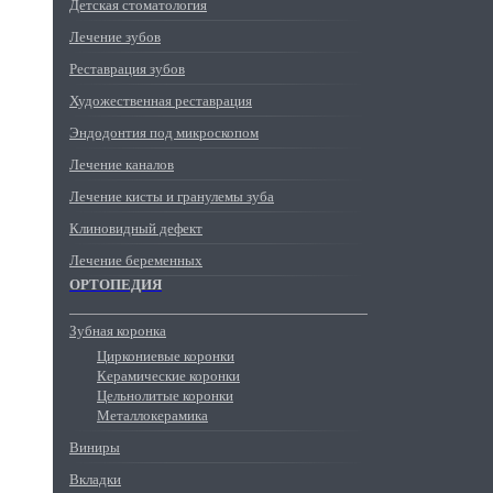
Детская стоматология
Лечение зубов
Реставрация зубов
Художественная реставрация
Эндодонтия под микроскопом
Лечение каналов
Лечение кисты и гранулемы зуба
Клиновидный дефект
Лечение беременных
ОРТОПЕДИЯ
Зубная коронка
Циркониевые коронки
Керамические коронки
Цельнолитые коронки
Металлокерамика
Виниры
Вкладки