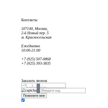
Как проехать?
Как пройти?
Контакты
Адрес:
107140, Москва,
2-й Новый пер. 5
м. Красносельская
Режим работы:
Ежедневно
10:00-21:00
Телефон:
+7 (925) 507-0868
+7 (925) 393-3835
Email:
info@saint-dent.ru
saintdentclinic@gmail.com
Заказать звонок
В соответствии с Федеральным законом № 152-
ФЗ «О персональных данных» от 27.07.2006