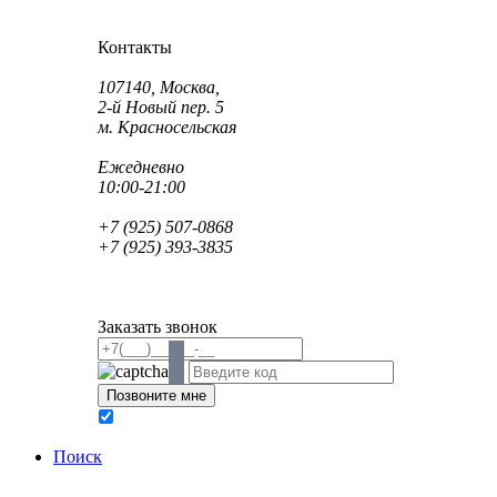
Как проехать?
Как пройти?
Контакты
Адрес:
107140, Москва,
2-й Новый пер. 5
м. Красносельская
Режим работы:
Ежедневно
10:00-21:00
Телефон:
+7 (925) 507-0868
+7 (925) 393-3835
Email:
info@saint-dent.ru
saintdentclinic@gmail.com
Заказать звонок
В соответствии с Федеральным законом № 152-ФЗ
обработку персональных данных
Поиск