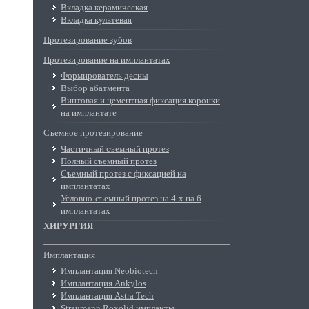
Вкладка керамическая
Вкладка культевая
Протезирование зубов
Протезирование на имплантатах
Формирователь десны
Выбор абатмента
Винтовая и цементная фиксация коронки
на имплантате
Съемное протезирование
Частичный съемный протез
Полный съемный протез
Съемный протез с фиксацией на
имплантатах
Условно-съемный протез на 4-х на 6
имплантатах
ХИРУРГИЯ
Имплантация
Имплантация Neobiotech
Имплантация Ankylos
Имплантация Astra Tech
Straumann Roxolid импланты