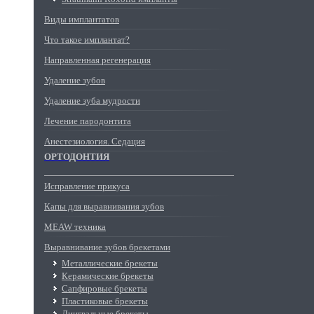
Виды имплантатов
Что такое имплантат?
Направленная регенерация
Удаление зубов
Удаление зуба мудрости
Лечение пародонтита
Анестезиология. Седация
ОРТОДОНТИЯ
Исправление прикуса
Капы для выравнивания зубов
MEAW техника
Выравнивание зубов брекетами
Металлические брекеты
Керамические брекеты
Сапфировые брекеты
Пластиковые брекеты
Лингвальные брекеты