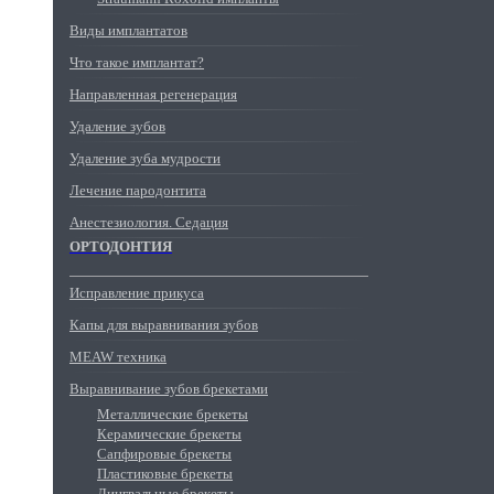
Виды имплантатов
Что такое имплантат?
Направленная регенерация
Удаление зубов
Удаление зуба мудрости
Лечение пародонтита
Анестезиология. Седация
ОРТОДОНТИЯ
Исправление прикуса
Капы для выравнивания зубов
MEAW техника
Выравнивание зубов брекетами
Металлические брекеты
Керамические брекеты
Сапфировые брекеты
Пластиковые брекеты
Лингвальные брекеты