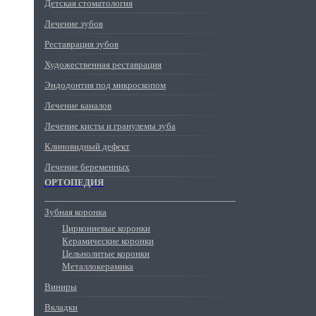
Детская стоматология
Лечение зубов
Реставрация зубов
Художественная реставрация
Эндодонтия под микроскопом
Лечение каналов
Лечение кисты и гранулемы зуба
Клиновидный дефект
Лечение беременных
ОРТОПЕДИЯ
Зубная коронка
Циркониевые коронки
Керамические коронки
Цельнолитые коронки
Металлокерамика
Виниры
Вкладки