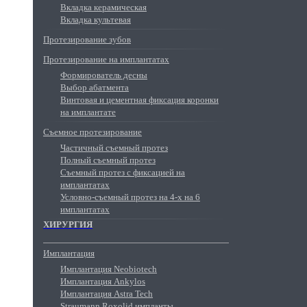
Вкладка керамическая
Вкладка культевая
Протезирование зубов
Протезирование на имплантатах
Формирователь десны
Выбор абатмента
Винтовая и цементная фиксация коронки
на имплантате
Съемное протезирование
Частичный съемный протез
Полный съемный протез
Съемный протез с фиксацией на
имплантатах
Условно-съемный протез на 4-х на 6
имплантатах
ХИРУРГИЯ
Имплантация
Имплантация Neobiotech
Имплантация Ankylos
Имплантация Astra Tech
Straumann Roxolid импланты