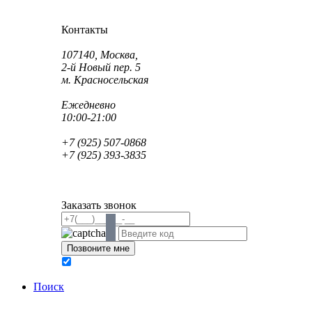
Как проехать?
Как пройти?
Контакты
Адрес:
107140, Москва,
2-й Новый пер. 5
м. Красносельская
Режим работы:
Ежедневно
10:00-21:00
Телефон:
+7 (925) 507-0868
+7 (925) 393-3835
Email:
info@saint-dent.ru
saintdentclinic@gmail.com
Заказать звонок
В соответствии с Федеральным законом № 152-ФЗ
обработку персональных данных
Поиск