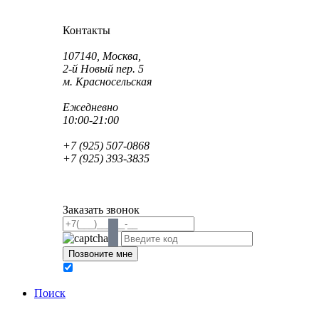
Как проехать?
Как пройти?
Контакты
Адрес:
107140, Москва,
2-й Новый пер. 5
м. Красносельская
Режим работы:
Ежедневно
10:00-21:00
Телефон:
+7 (925) 507-0868
+7 (925) 393-3835
Email:
info@saint-dent.ru
saintdentclinic@gmail.com
Заказать звонок
В соответствии с Федеральным законом № 152-ФЗ
обработку персональных данных
Поиск