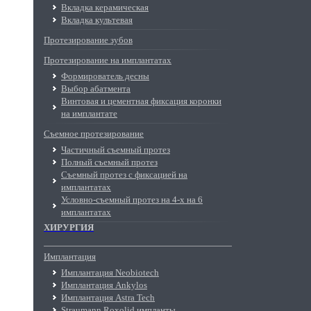
Вкладка керамическая
Вкладка культевая
Протезирование зубов
Протезирование на имплантатах
Формирователь десны
Выбор абатмента
Винтовая и цементная фиксация коронки
на имплантате
Съемное протезирование
Частичный съемный протез
Полный съемный протез
Съемный протез с фиксацией на
имплантатах
Условно-съемный протез на 4-х на 6
имплантатах
ХИРУРГИЯ
Имплантация
Имплантация Neobiotech
Имплантация Ankylos
Имплантация Astra Tech
Straumann Roxolid импланты