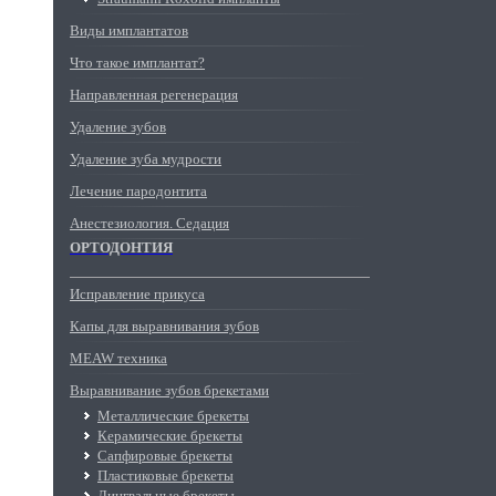
Виды имплантатов
Что такое имплантат?
Направленная регенерация
Удаление зубов
Удаление зуба мудрости
Лечение пародонтита
Анестезиология. Седация
ОРТОДОНТИЯ
Исправление прикуса
Капы для выравнивания зубов
MEAW техника
Выравнивание зубов брекетами
Металлические брекеты
Керамические брекеты
Сапфировые брекеты
Пластиковые брекеты
Лингвальные брекеты