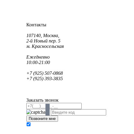
Как проехать?
Как пройти?
Контакты
Адрес:
107140, Москва,
2-й Новый пер. 5
м. Красносельская
Режим работы:
Ежедневно
10:00-21:00
Телефон:
+7 (925) 507-0868
+7 (925) 393-3835
Email:
info@saint-dent.ru
saintdentclinic@gmail.com
Заказать звонок
В соответствии с Федеральным законом № 152-
ФЗ «О персональных данных» от 27.07.2006