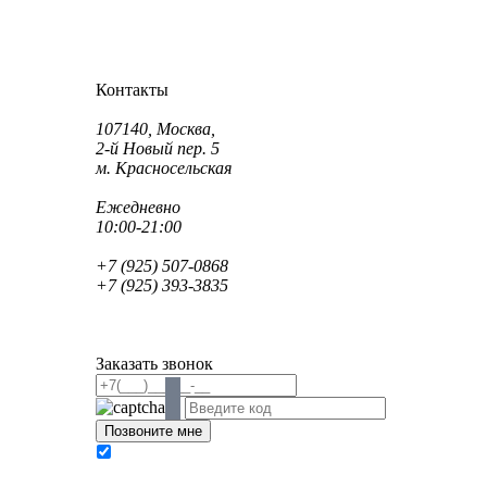
Как проехать?
Как пройти?
Контакты
Адрес:
107140, Москва,
2-й Новый пер. 5
м. Красносельская
Режим работы:
Ежедневно
10:00-21:00
Телефон:
+7 (925) 507-0868
+7 (925) 393-3835
Email:
info@saint-dent.ru
saintdentclinic@gmail.com
Заказать звонок
В соответствии с Федеральным законом № 152-
ФЗ «О персональных данных» от 27.07.2006