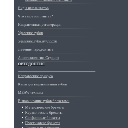
Виды имплантатов
Что такое имплантат?
Направленная регенерация
Удаление зубов
Удаление зуба мудрости
Лечение пародонтита
Анестезиология. Седация
ОРТОДОНТИЯ
Исправление прикуса
Капы для выравнивания зубов
MEAW техника
Выравнивание зубов брекетами
Металлические брекеты
Керамические брекеты
Сапфировые брекеты
Пластиковые брекеты
Лингвальные брекеты