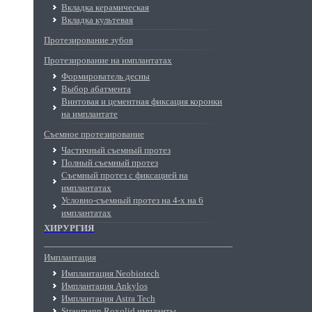
Вкладка керамическая
Вкладка культевая
Протезирование зубов
Протезирование на имплантатах
Формирователь десны
Выбор абатмента
Винтовая и цементная фиксация коронки
на имплантате
Съемное протезирование
Частичный съемный протез
Полный съемный протез
Съемный протез с фиксацией на
имплантатах
Условно-съемный протез на 4-х на 6
имплантатах
ХИРУРГИЯ
Имплантация
Имплантация Neobiotech
Имплантация Ankylos
Имплантация Astra Tech
Straumann Roxolid импланты