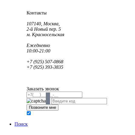
Как проехать?
Как пройти?
Контакты
Адрес:
107140, Москва,
2-й Новый пер. 5
м. Красносельская
Режим работы:
Ежедневно
10:00-21:00
Телефон:
+7 (925) 507-0868
+7 (925) 393-3835
Email:
info@saint-dent.ru
saintdentclinic@gmail.com
Заказать звонок
В соответствии с Федеральным законом № 152-ФЗ
обработку персональных данных
Поиск