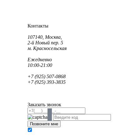
Как проехать?
Как пройти?
Контакты
Адрес:
107140, Москва,
2-й Новый пер. 5
м. Красносельская
Режим работы:
Ежедневно
10:00-21:00
Телефон:
+7 (925) 507-0868
+7 (925) 393-3835
Email:
info@saint-dent.ru
saintdentclinic@gmail.com
Заказать звонок
В соответствии с Федеральным законом № 152-
ФЗ «О персональных данных» от 27.07.2006