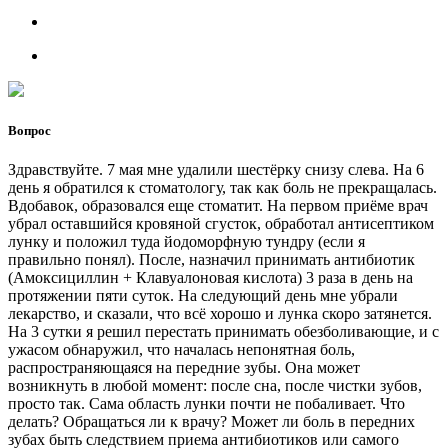
Вопрос
Здравствуйте. 7 мая мне удалили шестёрку снизу слева. На 6
день я обратился к стоматологу, так как боль не прекращалась.
Вдобавок, образовался еще стоматит. На первом приёме врач
убрал оставшийся кровяной сгусток, обработал антисептиком
лунку и положил туда йодоморфную тундру (если я
правильно понял). После, назначил принимать антибиотик
(Амоксициллин + Клавуалоновая кислота) 3 раза в день на
протяжении пяти суток. На следующий день мне убрали
лекарство, и сказали, что всё хорошо и лунка скоро затянется.
На 3 сутки я решил перестать принимать обезболивающие, и с
ужасом обнаружил, что началась непонятная боль,
распространяющаяся на передние зубы. Она может
возникнуть в любой момент: после сна, после чистки зубов,
просто так. Сама область лунки почти не побаливает. Что
делать? Обращаться ли к врачу? Может ли боль в передних
зубах быть следствием приема антибиотиков или самого