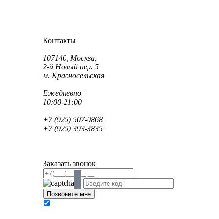
Как проехать?
Как пройти?
Контакты
Адрес:
107140, Москва,
2-й Новый пер. 5
м. Красносельская
Режим работы:
Ежедневно
10:00-21:00
Телефон:
+7 (925) 507-0868
+7 (925) 393-3835
Email:
info@saint-dent.ru
saintdentclinic@gmail.com
Заказать звонок
В соответствии с Федеральным законом № 152-
ФЗ «О персональных данных» от 27.07.2006