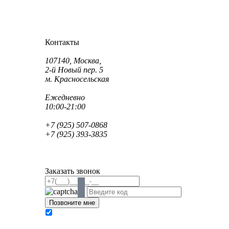
Как проехать?
Как пройти?
Контакты
Адрес:
107140, Москва,
2-й Новый пер. 5
м. Красносельская
Режим работы:
Ежедневно
10:00-21:00
Телефон:
+7 (925) 507-0868
+7 (925) 393-3835
Email:
info@saint-dent.ru
saintdentclinic@gmail.com
Заказать звонок
В соответствии с Федеральным законом № 152-
ФЗ «О персональных данных» от 27.07.2006