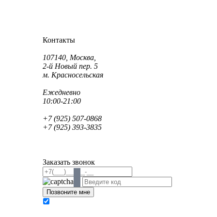
Как проехать?
Как пройти?
Контакты
Адрес:
107140, Москва,
2-й Новый пер. 5
м. Красносельская
Режим работы:
Ежедневно
10:00-21:00
Телефон:
+7 (925) 507-0868
+7 (925) 393-3835
Email:
info@saint-dent.ru
saintdentclinic@gmail.com
Заказать звонок
В соответствии с Федеральным законом № 152-
ФЗ «О персональных данных» от 27.07.2006