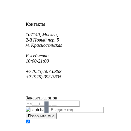
Как проехать?
Как пройти?
Контакты
Адрес:
107140, Москва,
2-й Новый пер. 5
м. Красносельская
Режим работы:
Ежедневно
10:00-21:00
Телефон:
+7 (925) 507-0868
+7 (925) 393-3835
Email:
info@saint-dent.ru
saintdentclinic@gmail.com
Заказать звонок
В соответствии с Федеральным законом № 152-
ФЗ «О персональных данных» от 27.07.2006