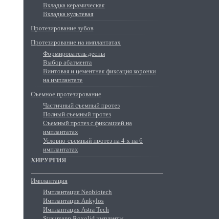
Вкладка керамическая
Вкладка культевая
Протезирование зубов
Протезирование на имплантатах
Формирователь десны
Выбор абатмента
Винтовая и цементная фиксация коронки
на имплантате
Съемное протезирование
Частичный съемный протез
Полный съемный протез
Съемный протез с фиксацией на
имплантатах
Условно-съемный протез на 4-х на 6
имплантатах
ХИРУРГИЯ
Имплантация
Имплантация Neobiotech
Имплантация Ankylos
Имплантация Astra Tech
Straumann Roxolid импланты