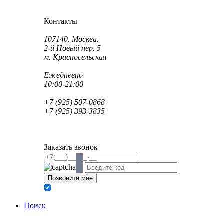
Как проехать?
Как пройти?
Контакты
Адрес:
107140, Москва,
2-й Новый пер. 5
м. Красносельская
Режим работы:
Ежедневно
10:00-21:00
Телефон:
+7 (925) 507-0868
+7 (925) 393-3835
Email:
info@saint-dent.ru
saintdentclinic@gmail.com
Заказать звонок
В соответствии с Федеральным законом № 152-ФЗ
обработку персональных данных
Поиск