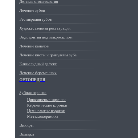
Детская стоматология
Лечение зубов
Реставрация зубов
Художественная реставрация
Эндодонтия под микроскопом
Лечение каналов
Лечение кисты и гранулемы зуба
Клиновидный дефект
Лечение беременных
ОРТОПЕДИЯ
Зубная коронка
Циркониевые коронки
Керамические коронки
Цельнолитые коронки
Металлокерамика
Виниры
Вкладки