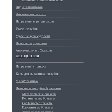
Виды имплантатов
Что такое имплантат?
Направленная регенерация
Удаление зубов
Удаление зуба мудрости
Лечение пародонтита
Анестезиология. Седация
ОРТОДОНТИЯ
Исправление прикуса
Капы для выравнивания зубов
MEAW техника
Выравнивание зубов брекетами
Металлические брекеты
Керамические брекеты
Сапфировые брекеты
Пластиковые брекеты
Лингвальные брекеты