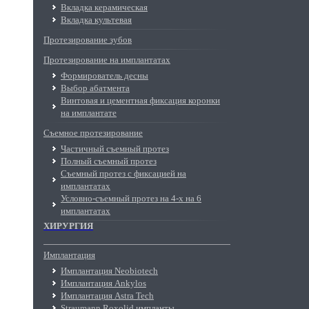
Вкладка керамическая
Вкладка культевая
Протезирование зубов
Протезирование на имплантатах
Формирователь десны
Выбор абатмента
Винтовая и цементная фиксация коронки
на имплантате
Съемное протезирование
Частичный съемный протез
Полный съемный протез
Съемный протез с фиксацией на
имплантатах
Условно-съемный протез на 4-х на 6
имплантатах
ХИРУРГИЯ
Имплантация
Имплантация Neobiotech
Имплантация Ankylos
Имплантация Astra Tech
Straumann Roxolid импланты