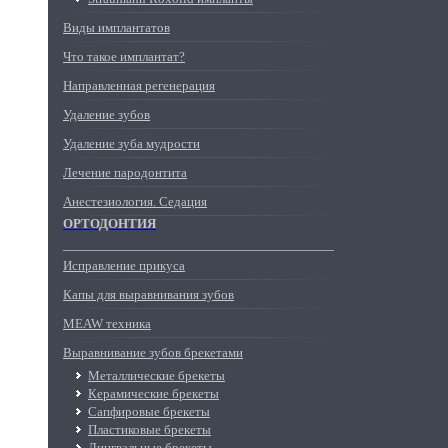
Виды имплантатов
Что такое имплантат?
Направленная регенерация
Удаление зубов
Удаление зуба мудрости
Лечение пародонтита
Анестезиология. Седация
ОРТОДОНТИЯ
Исправление прикуса
Капы для выравнивания зубов
MEAW техника
Выравнивание зубов брекетами
Металлические брекеты
Керамические брекеты
Сапфировые брекеты
Пластиковые брекеты
Лингвальные брекеты