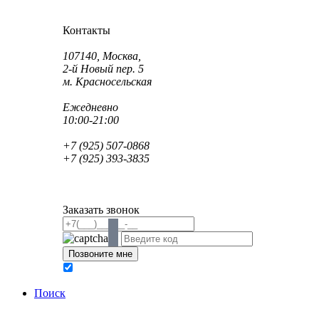
Как проехать?
Как пройти?
Контакты
Адрес:
107140, Москва,
2-й Новый пер. 5
м. Красносельская
Режим работы:
Ежедневно
10:00-21:00
Телефон:
+7 (925) 507-0868
+7 (925) 393-3835
Email:
info@saint-dent.ru
saintdentclinic@gmail.com
Заказать звонок
В соответствии с Федеральным законом № 152-ФЗ
обработку персональных данных
Поиск