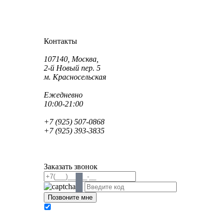
Как проехать?
Как пройти?
Контакты
Адрес:
107140, Москва,
2-й Новый пер. 5
м. Красносельская
Режим работы:
Ежедневно
10:00-21:00
Телефон:
+7 (925) 507-0868
+7 (925) 393-3835
Email:
info@saint-dent.ru
saintdentclinic@gmail.com
Заказать звонок
В соответствии с Федеральным законом № 152-
ФЗ «О персональных данных» от 27.07.2006