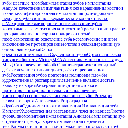
зубы
цветные пломбы
имплантация зубов
имплантация
Ankylos
качественная имплантация
без наращивания костной
ткани
квалифицированная имплантация
протезирование
передних зубов
виниры
керамические коронки
имакс
e.Max
циркониевые коронки
протезирование зубов
коронками
разгерметизация композитной реставрации
краевое
прокрашивание
повторная полировка пломб
проф.осмотр
винир
осветление зуба
керамические виниры
эксклюзивное протезирование
золотая вкладка
передний зуб
одиночная коронка
Damon
брекеты
миниимплантат
Скученность зубов
Ортогнатическая
хирургия
брекеты Victory
MEAW техника
многопетлевая дуга
МПД
Сато
meaw orthodontic
Сплинт-терапия
клиновидный
дефект
лечение клиновидного дефекта
реставрация
зуба
Реставрация зубов
повторная полировка пломбы
художественная реставрация
Извлечение вкладки
достать
вкладку из корня
Анкерный штифт
подготовка к
протезированию
дополнительный канал
лечение
кисты
Профессиональная гигиена
чистка зубов
Резекция
верхушки корня
Апикотомия
Ретроградная
обработка
Одномоментная имплантация
Имплантация зуба
Имплант
Художественная реставрация
лечение кариеса
Чистка
зубов
Одномоментная имплантация Анкилоз
Имплантация
зуб
с трещиной
треснул корень
имплантация переднего
зуба
Ранула
ретенционная киста
удаление ранулы
спасти зуб