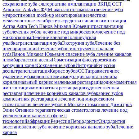
сохранение зуба
альтернатива имплантации
ЗКПД
ССТ
Анкилос
Ankylos
ФДМ
имплантат
имплант
лечение зуба
мудрости
мокап
mock-up
макетирование
эластики
межчелюстные тяги
брекеты
средства гигиены
имплатация
Астра
Astra Tech
Панов Михаил Юрьевич
трасплантация
зуба
лечения зубов
лечение под микроскопом
лечение под
микроскопом
Лечение каналов
Голливудская
улыбка
трансплантация зуба
Экструзия зуба
Лечение без
препарирования
Лечение зубов
инструмент в канале
зуба
Панов Михаил Юрьевич
спасение зуба
лечение каналов
пломба
рецессии десны
Герметизация фиссур
резекция
верхушки корня
Сохранение зубов
Интрузия
Рецессия
десны
трансплантация
Кариес зубов
ССТ
атравматичное
удаление зуба
коронэктомия
ампутация корня
трещина
корня
начальный кариес
маленькая реставрация
одномоментная
имплантация
композитная реставрация
художественная
реставрация
лечение корневых каналов зуба
кариес зубов
композитная реставрация
лечение под микроскопом
стоматология
лечение зубов в Москве
стоматолог Димитров
Элин Огнянов
терапевтическая стоматология
лечение под
увеличением
кариес в сфере it
технологий
абфракции
Рецессии
Периодонтит
Эндодонтия
восстановление зуба
лечение корневых каналов зуба
Лечение
кариса