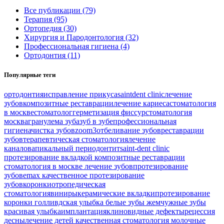
Все публикации (79)
Терапия (95)
Ортопедия (30)
Хирургия и Пародонтология (32)
Профессиональная гигиена (4)
Ортодонтия (11)
Популярные теги
ортодонтия
исправление прикуса
saintdent clinic
лечение
зубов
композитные реставрации
лечение кариеса
стоматология
в москве
стоматолог
герметизация фиссур
стоматология
москва
гранулема зуба
зуб в зубе
профессиональная
гигиена
чистка зубов
zoom3
отбеливание зубов
реставрации
зубов
терапевтическая стоматология
лечение
каналов
апикальный периодонтит
saint-dent clinic
протезирование вкладкой
композитные реставрации
стоматология в москве
лечение зубов
протезирование
зубов
emax
качественное протезирование
зубов
коронки
отропедическая
стоматология
виниры
керамические вкладки
протезирование
коронки
голливдская улыбка
белые зубы
жемчужные зубы
красивая улыбка
имплантация
клиновидные дефекты
рецессия
десны
лечение детей
качественная стоматология
молочные