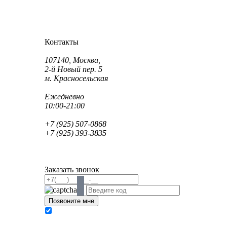
Как проехать?
Как пройти?
Контакты
Адрес:
107140, Москва,
2-й Новый пер. 5
м. Красносельская
Режим работы:
Ежедневно
10:00-21:00
Телефон:
+7 (925) 507-0868
+7 (925) 393-3835
Email:
info@saint-dent.ru
saintdentclinic@gmail.com
Заказать звонок
В соответствии с Федеральным законом № 152-
ФЗ «О персональных данных» от 27.07.2006