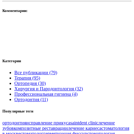
Комментарии:
Категории
Все публикации (79)
Терапия (95)
Ортопедия (30)
Хирургия и Пародонтология (32)
Профессиональная гигиена (4)
Ортодонтия (11)
Популярные теги
ортодонтия
исправление прикуса
saintdent clinic
лечение
зубов
композитные реставрации
лечение кариеса
стоматология
в москве
стоматолог
герметизация фиссур
стоматология