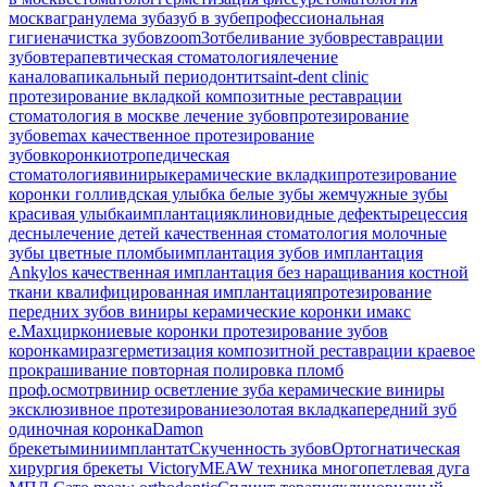
москва
гранулема зуба
зуб в зубе
профессиональная
гигиена
чистка зубов
zoom3
отбеливание зубов
реставрации
зубов
терапевтическая стоматология
лечение
каналов
апикальный периодонтит
saint-dent clinic
протезирование вкладкой
композитные реставрации
стоматология в москве
лечение зубов
протезирование
зубов
emax
качественное протезирование
зубов
коронки
отропедическая
стоматология
виниры
керамические вкладки
протезирование
коронки
голливдская улыбка
белые зубы
жемчужные зубы
красивая улыбка
имплантация
клиновидные дефекты
рецессия
десны
лечение детей
качественная стоматология
молочные
зубы
цветные пломбы
имплантация зубов
имплантация
Ankylos
качественная имплантация
без наращивания костной
ткани
квалифицированная имплантация
протезирование
передних зубов
виниры
керамические коронки
имакс
e.Max
циркониевые коронки
протезирование зубов
коронками
разгерметизация композитной реставрации
краевое
прокрашивание
повторная полировка пломб
проф.осмотр
винир
осветление зуба
керамические виниры
эксклюзивное протезирование
золотая вкладка
передний зуб
одиночная коронка
Damon
брекеты
миниимплантат
Скученность зубов
Ортогнатическая
хирургия
брекеты Victory
MEAW техника
многопетлевая дуга