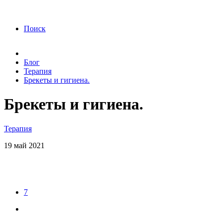
года Я подтверждаю свое согласие на обработку
персональных данных.
Согласие на обработку
персональных данных
Поиск
Блог
Терапия
Брекеты и гигиена.
Брекеты и гигиена.
Терапия
19
май
2021
7