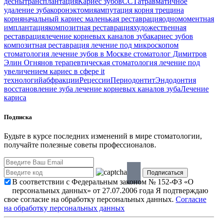
десны
трансплантация
Кариес зубов
ССТ
атравматичное
удаление зуба
коронэктомия
ампутация корня
трещина
корня
начальный кариес
маленькая реставрация
одномоментная
имплантация
композитная реставрация
художественная
реставрация
лечение корневых каналов зуба
кариес зубов
композитная реставрация
лечение под микроскопом
стоматология
лечение зубов в Москве
стоматолог Димитров
Элин Огнянов
терапевтическая стоматология
лечение под
увеличением
кариес в сфере it
технологий
абфракции
Рецессии
Периодонтит
Эндодонтия
восстановление зуба
лечение корневых каналов зуба
Лечение
кариса
Подписка
Будьте в курсе последних изменений в мире стоматологии,
получайте полезные советы профессионалов.
В соответствии с Федеральным законом № 152-ФЗ «О
персональных данных» от 27.07.2006 года Я подтверждаю
свое согласие на обработку персональных данных.
Согласие
на обработку персональных данных