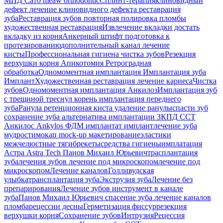
МПД
Сато
meaw orthodontic
Сплинт-терапия
клиновидный
дефект
лечение клиновидного дефекта
реставрация
зуба
Реставрация зубов
повторная полировка пломбы
художественная реставрация
Извлечение вкладки
достать
вкладку из корня
Анкерный штифт
подготовка к
протезированию
дополнительный канал
лечение
кисты
Профессиональная гигиена
чистка зубов
Резекция
верхушки корня
Апикотомия
Ретроградная
обработка
Одномоментная имплантация
Имплантация зуба
Имплант
Художественная реставрация
лечение кариеса
Чистка
зубов
Одномоментная имплантация Анкилоз
Имплантация
зуб
с трещиной
треснул корень
имплантация переднего
зуба
Ранула
ретенционная киста
удаление ранулы
спасти зуб
сохранение зуба
альтернатива имплантации
ЗКПД
ССТ
Анкилос
Ankylos
ФДМ
имплантат
имплант
лечение зуба
мудрости
мокап
mock-up
макетирование
эластики
межчелюстные тяги
брекеты
средства гигиены
имплатация
Астра
Astra Tech
Панов Михаил Юрьевич
трасплантация
зуба
лечения зубов
лечение под микроскопом
лечение под
микроскопом
Лечение каналов
Голливудская
улыбка
трансплантация зуба
Экструзия зуба
Лечение без
препарирования
Лечение зубов
инструмент в канале
зуба
Панов Михаил Юрьевич
спасение зуба
лечение каналов
пломба
рецессии десны
Герметизация фиссур
резекция
верхушки корня
Сохранение зубов
Интрузия
Рецессия