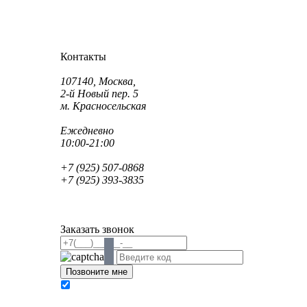
Как проехать?
Как пройти?
Контакты
Адрес:
107140, Москва,
2-й Новый пер. 5
м. Красносельская
Режим работы:
Ежедневно
10:00-21:00
Телефон:
+7 (925) 507-0868
+7 (925) 393-3835
Email:
info@saint-dent.ru
saintdentclinic@gmail.com
Заказать звонок
В соответствии с Федеральным законом № 152-
ФЗ «О персональных данных» от 27.07.2006