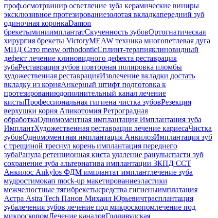
проф.осмотр
винир
осветление зуба
керамические виниры
эксклюзивное протезирование
золотая вкладка
передний зуб
одиночная коронка
Damon
брекеты
миниимплантат
Скученность зубов
Ортогнатическая
хирургия
брекеты Victory
MEAW техника
многопетлевая дуга
МПД
Сато
meaw orthodontic
Сплинт-терапия
клиновидный
дефект
лечение клиновидного дефекта
реставрация
зуба
Реставрация зубов
повторная полировка пломбы
художественная реставрация
Извлечение вкладки
достать
вкладку из корня
Анкерный штифт
подготовка к
протезированию
дополнительный канал
лечение
кисты
Профессиональная гигиена
чистка зубов
Резекция
верхушки корня
Апикотомия
Ретроградная
обработка
Одномоментная имплантация
Имплантация зуба
Имплант
Художественная реставрация
лечение кариеса
Чистка
зубов
Одномоментная имплантация Анкилоз
Имплантация
зуб
с трещиной
треснул корень
имплантация переднего
зуба
Ранула
ретенционная киста
удаление ранулы
спасти зуб
сохранение зуба
альтернатива имплантации
ЗКПД
ССТ
Анкилос
Ankylos
ФДМ
имплантат
имплант
лечение зуба
мудрости
мокап
mock-up
макетирование
эластики
межчелюстные тяги
брекеты
средства гигиены
имплатация
Астра
Astra Tech
Панов Михаил Юрьевич
трасплантация
зуба
лечения зубов
лечение под микроскопом
лечение под
микроскопом
Лечение каналов
Голливудская