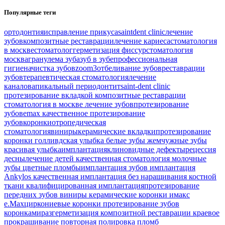
Популярные теги
ортодонтия
исправление прикуса
saintdent clinic
лечение
зубов
композитные реставрации
лечение кариеса
стоматология
в москве
стоматолог
герметизация фиссур
стоматология
москва
гранулема зуба
зуб в зубе
профессиональная
гигиена
чистка зубов
zoom3
отбеливание зубов
реставрации
зубов
терапевтическая стоматология
лечение
каналов
апикальный периодонтит
saint-dent clinic
протезирование вкладкой
композитные реставрации
стоматология в москве
лечение зубов
протезирование
зубов
emax
качественное протезирование
зубов
коронки
отропедическая
стоматология
виниры
керамические вкладки
протезирование
коронки
голливдская улыбка
белые зубы
жемчужные зубы
красивая улыбка
имплантация
клиновидные дефекты
рецессия
десны
лечение детей
качественная стоматология
молочные
зубы
цветные пломбы
имплантация зубов
имплантация
Ankylos
качественная имплантация
без наращивания костной
ткани
квалифицированная имплантация
протезирование
передних зубов
виниры
керамические коронки
имакс
e.Max
циркониевые коронки
протезирование зубов
коронками
разгерметизация композитной реставрации
краевое
прокрашивание
повторная полировка пломб