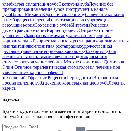
улыбка
трансплантация зуба
Экструзия зуба
Лечение без
препарирования
Лечение зубов
инструмент в канале
зуба
Панов Михаил Юрьевич
спасение зуба
лечение каналов
пломба
рецессии десны
Герметизация фиссур
резекция
верхушки корня
Сохранение зубов
Интрузия
Рецессия
десны
трансплантация
Кариес зубов
ССТ
атравматичное
удаление зуба
коронэктомия
ампутация корня
трещина
корня
начальный кариес
маленькая реставрация
одномоментная
имплантация
композитная реставрация
художественная
реставрация
лечение корневых каналов зуба
кариес зубов
композитная реставрация
лечение под микроскопом
стоматология
лечение зубов в Москве
стоматолог Димитров
Элин Огнянов
терапевтическая стоматология
лечение под
увеличением
кариес в сфере it
технологий
абфракции
Рецессии
Периодонтит
Эндодонтия
восстановление зуба
лечение корневых каналов зуба
Лечение
кариса
Подписка
Будьте в курсе последних изменений в мире стоматологии,
получайте полезные советы профессионалов.