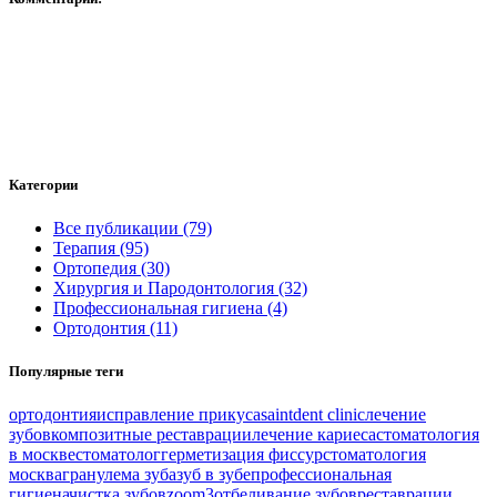
Категории
Все публикации (79)
Терапия (95)
Ортопедия (30)
Хирургия и Пародонтология (32)
Профессиональная гигиена (4)
Ортодонтия (11)
Популярные теги
ортодонтия
исправление прикуса
saintdent clinic
лечение
зубов
композитные реставрации
лечение кариеса
стоматология
в москве
стоматолог
герметизация фиссур
стоматология
москва
гранулема зуба
зуб в зубе
профессиональная
гигиена
чистка зубов
zoom3
отбеливание зубов
реставрации