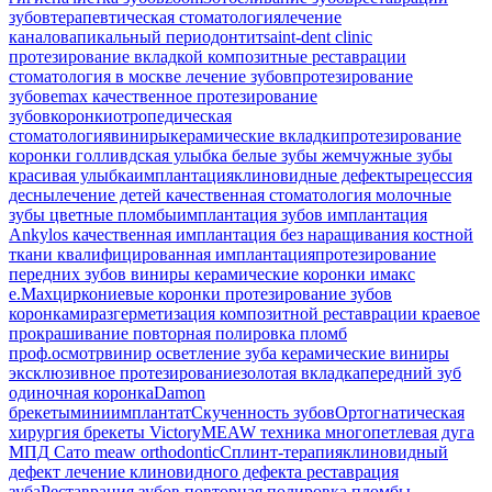
зубов
терапевтическая стоматология
лечение
каналов
апикальный периодонтит
saint-dent clinic
протезирование вкладкой
композитные реставрации
стоматология в москве
лечение зубов
протезирование
зубов
emax
качественное протезирование
зубов
коронки
отропедическая
стоматология
виниры
керамические вкладки
протезирование
коронки
голливдская улыбка
белые зубы
жемчужные зубы
красивая улыбка
имплантация
клиновидные дефекты
рецессия
десны
лечение детей
качественная стоматология
молочные
зубы
цветные пломбы
имплантация зубов
имплантация
Ankylos
качественная имплантация
без наращивания костной
ткани
квалифицированная имплантация
протезирование
передних зубов
виниры
керамические коронки
имакс
e.Max
циркониевые коронки
протезирование зубов
коронками
разгерметизация композитной реставрации
краевое
прокрашивание
повторная полировка пломб
проф.осмотр
винир
осветление зуба
керамические виниры
эксклюзивное протезирование
золотая вкладка
передний зуб
одиночная коронка
Damon
брекеты
миниимплантат
Скученность зубов
Ортогнатическая
хирургия
брекеты Victory
MEAW техника
многопетлевая дуга
МПД
Сато
meaw orthodontic
Сплинт-терапия
клиновидный
дефект
лечение клиновидного дефекта
реставрация
зуба
Реставрация зубов
повторная полировка пломбы