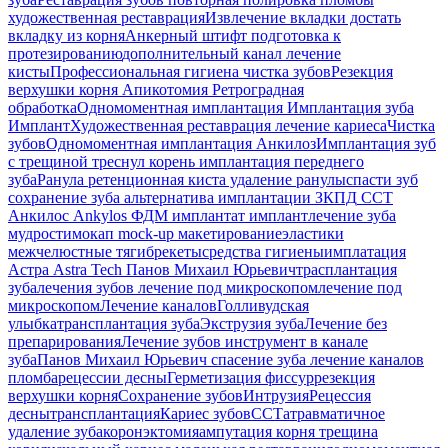
художественная реставрация
Извлечение вкладки
достать
вкладку из корня
Анкерный штифт
подготовка к
протезированию
дополнительный канал
лечение
кисты
Профессиональная гигиена
чистка зубов
Резекция
верхушки корня
Апикотомия
Ретроградная
обработка
Одномоментная имплантация
Имплантация зуба
Имплант
Художественная реставрация
лечение кариеса
Чистка
зубов
Одномоментная имплантация Анкилоз
Имплантация
зуб
с трещиной
треснул корень
имплантация переднего
зуба
Ранула
ретенционная киста
удаление ранулы
спасти зуб
сохранение зуба
альтернатива имплантации
ЗКПД
ССТ
Анкилос
Ankylos
ФДМ
имплантат
имплант
лечение зуба
мудрости
мокап
mock-up
макетирование
эластики
межчелюстные тяги
брекеты
средства гигиены
имплатация
Астра
Astra Tech
Панов Михаил Юрьевич
трасплантация
зуба
лечения зубов
лечение под микроскопом
лечение под
микроскопом
Лечение каналов
Голливудская
улыбка
трансплантация зуба
Экструзия зуба
Лечение без
препарирования
Лечение зубов
инструмент в канале
зуба
Панов Михаил Юрьевич
спасение зуба
лечение каналов
пломба
рецессии десны
Герметизация фиссур
резекция
верхушки корня
Сохранение зубов
Интрузия
Рецессия
десны
трансплантация
Кариес зубов
ССТ
атравматичное
удаление зуба
коронэктомия
ампутация корня
трещина