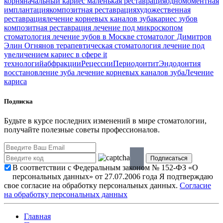
корня
начальный кариес
маленькая реставрация
одномоментная
имплантация
композитная реставрация
художественная
реставрация
лечение корневых каналов зуба
кариес зубов
композитная реставрация
лечение под микроскопом
стоматология
лечение зубов в Москве
стоматолог Димитров
Элин Огнянов
терапевтическая стоматология
лечение под
увеличением
кариес в сфере it
технологий
абфракции
Рецессии
Периодонтит
Эндодонтия
восстановление зуба
лечение корневых каналов зуба
Лечение
кариса
Подписка
Будьте в курсе последних изменений в мире стоматологии,
получайте полезные советы профессионалов.
В соответствии с Федеральным законом № 152-ФЗ «О
персональных данных» от 27.07.2006 года Я подтверждаю
свое согласие на обработку персональных данных.
Согласие
на обработку персональных данных
Главная