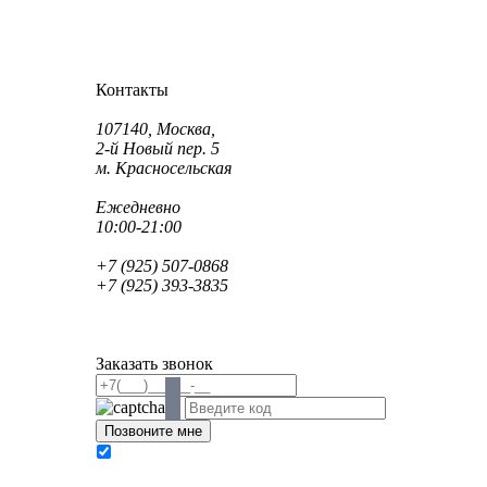
Как проехать?
Как пройти?
Контакты
Адрес:
107140, Москва,
2-й Новый пер. 5
м. Красносельская
Режим работы:
Ежедневно
10:00-21:00
Телефон:
+7 (925) 507-0868
+7 (925) 393-3835
Email:
info@saint-dent.ru
saintdentclinic@gmail.com
Заказать звонок
В соответствии с Федеральным законом № 152-
ФЗ «О персональных данных» от 27.07.2006