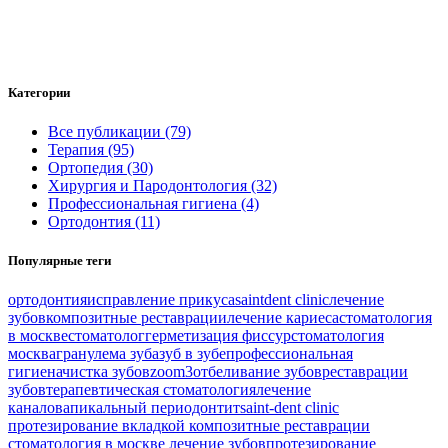
Категории
Все публикации (79)
Терапия (95)
Ортопедия (30)
Хирургия и Пародонтология (32)
Профессиональная гигиена (4)
Ортодонтия (11)
Популярные теги
ортодонтия
исправление прикуса
saintdent clinic
лечение
зубов
композитные реставрации
лечение кариеса
стоматология
в москве
стоматолог
герметизация фиссур
стоматология
москва
гранулема зуба
зуб в зубе
профессиональная
гигиена
чистка зубов
zoom3
отбеливание зубов
реставрации
зубов
терапевтическая стоматология
лечение
каналов
апикальный периодонтит
saint-dent clinic
протезирование вкладкой
композитные реставрации
стоматология в москве
лечение зубов
протезирование