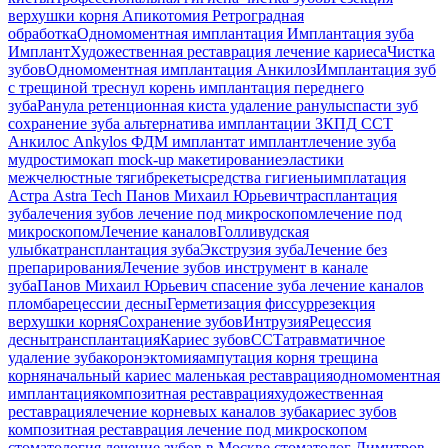
верхушки корня
Апикотомия
Ретроградная
обработка
Одномоментная имплантация
Имплантация зуба
Имплант
Художественная реставрация
лечение кариеса
Чистка
зубов
Одномоментная имплантация Анкилоз
Имплантация
зуб
с трещиной
треснул корень
имплантация переднего
зуба
Ранула
ретенционная киста
удаление ранулы
спасти зуб
сохранение зуба
альтернатива имплантации
ЗКПД
ССТ
Анкилос
Ankylos
ФДМ
имплантат
имплант
лечение зуба
мудрости
мокап
mock-up
макетирование
эластики
межчелюстные тяги
брекеты
средства гигиены
имплатация
Астра
Astra Tech
Панов Михаил Юрьевич
трасплантация
зуба
лечения зубов
лечение под микроскопом
лечение под
микроскопом
Лечение каналов
Голливудская
улыбка
трансплантация зуба
Экструзия зуба
Лечение без
препарирования
Лечение зубов
инструмент в канале
зуба
Панов Михаил Юрьевич
спасение зуба
лечение каналов
пломба
рецессии десны
Герметизация фиссур
резекция
верхушки корня
Сохранение зубов
Интрузия
Рецессия
десны
трансплантация
Кариес зубов
ССТ
атравматичное
удаление зуба
коронэктомия
ампутация корня
трещина
корня
начальный кариес
маленькая реставрация
одномоментная
имплантация
композитная реставрация
художественная
реставрация
лечение корневых каналов зуба
кариес зубов
композитная реставрация
лечение под микроскопом
стоматология
лечение зубов в Москве
стоматолог Димитров