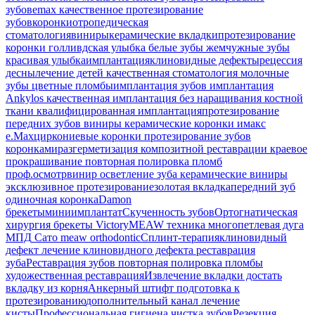
зубов
emax
качественное протезирование
зубов
коронки
отропедическая
стоматология
виниры
керамические вкладки
протезирование
коронки
голливдская улыбка
белые зубы
жемчужные зубы
красивая улыбка
имплантация
клиновидные дефекты
рецессия
десны
лечение детей
качественная стоматология
молочные
зубы
цветные пломбы
имплантация зубов
имплантация
Ankylos
качественная имплантация
без наращивания костной
ткани
квалифицированная имплантация
протезирование
передних зубов
виниры
керамические коронки
имакс
e.Max
циркониевые коронки
протезирование зубов
коронками
разгерметизация композитной реставрации
краевое
прокрашивание
повторная полировка пломб
проф.осмотр
винир
осветление зуба
керамические виниры
эксклюзивное протезирование
золотая вкладка
передний зуб
одиночная коронка
Damon
брекеты
миниимплантат
Скученность зубов
Ортогнатическая
хирургия
брекеты Victory
MEAW техника
многопетлевая дуга
МПД
Сато
meaw orthodontic
Сплинт-терапия
клиновидный
дефект
лечение клиновидного дефекта
реставрация
зуба
Реставрация зубов
повторная полировка пломбы
художественная реставрация
Извлечение вкладки
достать
вкладку из корня
Анкерный штифт
подготовка к
протезированию
дополнительный канал
лечение
кисты
Профессиональная гигиена
чистка зубов
Резекция