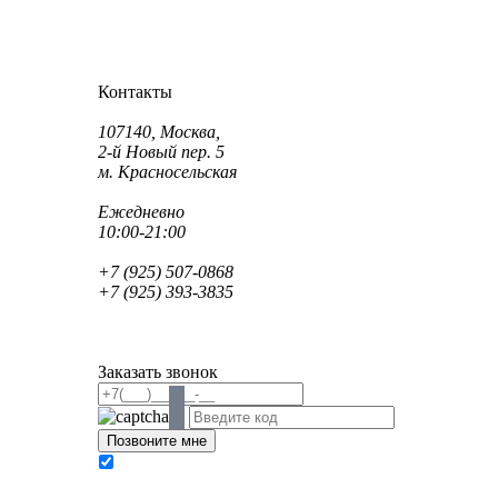
Как проехать?
Как пройти?
Контакты
Адрес:
107140, Москва,
2-й Новый пер. 5
м. Красносельская
Режим работы:
Ежедневно
10:00-21:00
Телефон:
+7 (925) 507-0868
+7 (925) 393-3835
Email:
info@saint-dent.ru
saintdentclinic@gmail.com
Заказать звонок
В соответствии с Федеральным законом № 152-
ФЗ «О персональных данных» от 27.07.2006