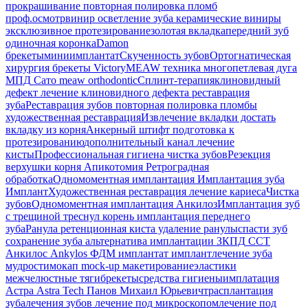
прокрашивание
повторная полировка пломб
проф.осмотр
винир
осветление зуба
керамические виниры
эксклюзивное протезирование
золотая вкладка
передний зуб
одиночная коронка
Damon
брекеты
миниимплантат
Скученность зубов
Ортогнатическая
хирургия
брекеты Victory
MEAW техника
многопетлевая дуга
МПД
Сато
meaw orthodontic
Сплинт-терапия
клиновидный
дефект
лечение клиновидного дефекта
реставрация
зуба
Реставрация зубов
повторная полировка пломбы
художественная реставрация
Извлечение вкладки
достать
вкладку из корня
Анкерный штифт
подготовка к
протезированию
дополнительный канал
лечение
кисты
Профессиональная гигиена
чистка зубов
Резекция
верхушки корня
Апикотомия
Ретроградная
обработка
Одномоментная имплантация
Имплантация зуба
Имплант
Художественная реставрация
лечение кариеса
Чистка
зубов
Одномоментная имплантация Анкилоз
Имплантация
зуб
с трещиной
треснул корень
имплантация переднего
зуба
Ранула
ретенционная киста
удаление ранулы
спасти зуб
сохранение зуба
альтернатива имплантации
ЗКПД
ССТ
Анкилос
Ankylos
ФДМ
имплантат
имплант
лечение зуба
мудрости
мокап
mock-up
макетирование
эластики
межчелюстные тяги
брекеты
средства гигиены
имплатация
Астра
Astra Tech
Панов Михаил Юрьевич
трасплантация
зуба
лечения зубов
лечение под микроскопом
лечение под