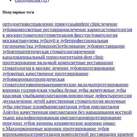
Популярные теги
ортодонтия
исправление прикуса
saintdent clinic
лечение
зубов
композитные реставрации
лечение кариеса
стоматология
в москве
стоматолог
герметизация фиссур
стоматология
москва
гранулема зуба
зуб в зубе
профессиональная
гигиена
чистка зубов
zoom3
отбеливание зубов
реставрации
зубов
терапевтическая стоматология
лечение
каналов
апикальный периодонтит
saint-dent clinic
протезирование вкладкой
композитные реставрации
стоматология в москве
лечение зубов
протезирование
зубов
emax
качественное протезирование
зубов
коронки
отропедическая
стоматология
виниры
керамические вкладки
протезирование
коронки
голливдская улыбка
белые зубы
жемчужные зубы
красивая улыбка
имплантация
клиновидные дефекты
рецессия
десны
лечение детей
качественная стоматология
молочные
зубы
цветные пломбы
имплантация зубов
имплантация
Ankylos
качественная имплантация
без наращивания костной
ткани
квалифицированная имплантация
протезирование
передних зубов
виниры
керамические коронки
имакс
e.Max
циркониевые коронки
протезирование зубов
коронками
разгерметизация композитной реставрации
краевое