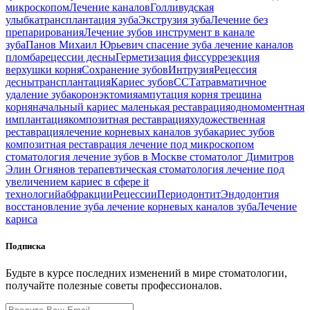
микроскопом
Лечение каналов
Голливудская
улыбка
трансплантация зуба
Экструзия зуба
Лечение без
препарирования
Лечение зубов
инструмент в канале
зуба
Панов Михаил Юрьевич
спасение зуба
лечение каналов
пломба
рецессии десны
Герметизация фиссур
резекция
верхушки корня
Сохранение зубов
Интрузия
Рецессия
десны
трансплантация
Кариес зубов
ССТ
атравматичное
удаление зуба
коронэктомия
ампутация корня
трещина
корня
начальный кариес
маленькая реставрация
одномоментная
имплантация
композитная реставрация
художественная
реставрация
лечение корневых каналов зуба
кариес зубов
композитная реставрация
лечение под микроскопом
стоматология
лечение зубов в Москве
стоматолог Димитров
Элин Огнянов
терапевтическая стоматология
лечение под
увеличением
кариес в сфере it
технологий
абфракции
Рецессии
Периодонтит
Эндодонтия
восстановление зуба
лечение корневых каналов зуба
Лечение
кариса
Подписка
Будьте в курсе последних изменений в мире стоматологии,
получайте полезные советы профессионалов.