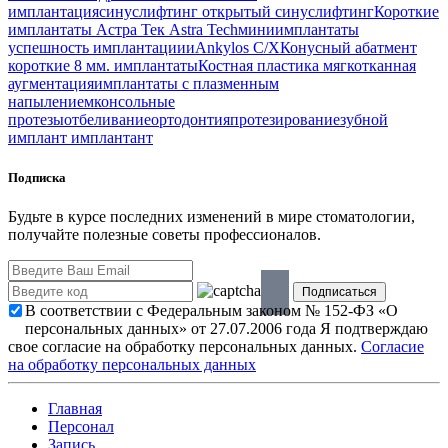
имплантация
синуслифтинг
открытый синуслифтинг
Короткие
имплантаты
Астра Тек
Astra Tech
миниимплантаты
успешность имплантациии
Ankylos C/X
Конусный абатмент
короткие 8 мм. имплантаты
Костная пластика
мягкотканная
аугментация
имплантаты с плазменным
напылением
консольные
протезы
отбеливание
ортодонтия
протезирование
зубной
имплант
имплантант
Подписка
Будьте в курсе последних изменений в мире стоматологии,
получайте полезные советы профессионалов.
В соответствии с Федеральным законом № 152-ФЗ «О
персональных данных» от 27.07.2006 года Я подтверждаю
свое согласие на обработку персональных данных.
Согласие
на обработку персональных данных
Главная
Персонал
Запись