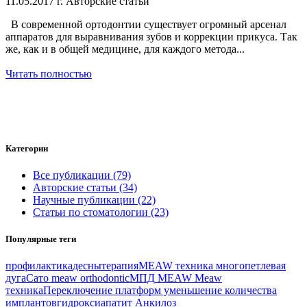
11.05.2017 г.
Авторские статьи
В современной ортодонтии существует огромный арсенал
аппаратов для выравнивания зубов и коррекции прикуса. Так
же, как и в общей медицине, для каждого метода...
Читать полностью
Категории
Все публикации (79)
Авторские статьи (34)
Научные публикации (22)
Статьи по стоматологии (23)
Популярные теги
профилактика
десны
терапия
MEAW техника
многопетлевая
дуга
Сато
meaw orthodontic
МПД
MEAW
Meaw
техника
Переключение платформ
уменьшение количества
имплантов
гидроксиапатит
Анкилоз