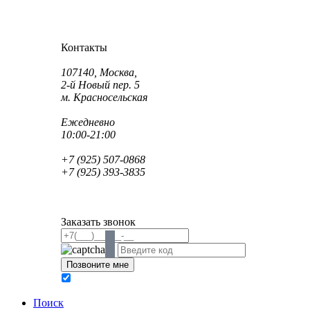
Как проехать?
Как пройти?
Контакты
Адрес:
107140, Москва,
2-й Новый пер. 5
м. Красносельская
Режим работы:
Ежедневно
10:00-21:00
Телефон:
+7 (925) 507-0868
+7 (925) 393-3835
Email:
info@saint-dent.ru
saintdentclinic@gmail.com
Заказать звонок
В соответствии с Федеральным законом № 152-ФЗ
обработку персональных данных
Поиск