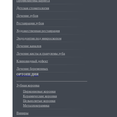
Профилактика кариеса
Детская стоматология
Лечение зубов
Реставрация зубов
Художественная реставрация
Эндодонтия под микроскопом
Лечение каналов
Лечение кисты и гранулемы зуба
Клиновидный дефект
Лечение беременных
ОРТОПЕДИЯ
Зубная коронка
Циркониевые коронки
Керамические коронки
Цельнолитые коронки
Металлокерамика
Виниры