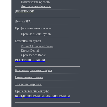
Пластиковые брекеты
Лингвальные брекеты
ДЕНТИКЮР
Дентал SPA
Профессиональная гигиена
Правила чистки зубов
Отбеливание зубов
Zoom 3 Advanced Power
Discus Dental
Opalescence Boost
РЕНТГЕНОГРАФИЯ
Компьютерная томография
Ортопантомограмма
Телеренгенограмма
Прицельный снимок зуба
КОНДИЛОГРАФИЯ / АКСИОГРАФИЯ