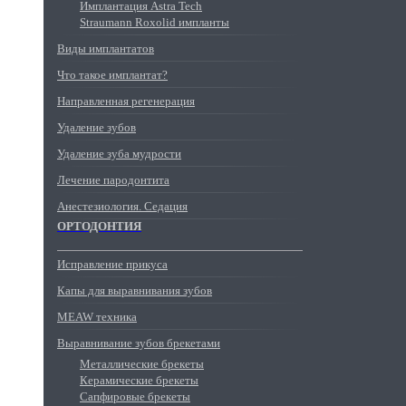
Имплантация Astra Tech
Straumann Roxolid импланты
Виды имплантатов
Что такое имплантат?
Направленная регенерация
Удаление зубов
Удаление зуба мудрости
Лечение пародонтита
Анестезиология. Седация
ОРТОДОНТИЯ
Исправление прикуса
Капы для выравнивания зубов
MEAW техника
Выравнивание зубов брекетами
Металлические брекеты
Керамические брекеты
Сапфировые брекеты