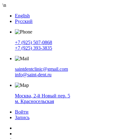
\n
English
Русский
+7 (925) 507-0868
+7 (925) 393-3835
saintdentclinic@gmail.com
info@saint-dent.ru
Москва, 2-й Новый пер. 5
м. Красносельская
Войти
Запись