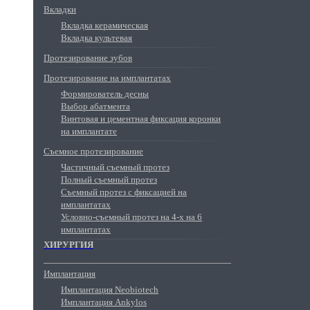
Вкладки
Вкладка керамическая
Вкладка культевая
Протезирование зубов
Протезирование на имплантатах
Формирователь десны
Выбор абатмента
Винтовая и цементная фиксация коронки
на имплантате
Съемное протезирование
Частичный съемный протез
Полный съемный протез
Съемный протез с фиксацией на
имплантатах
Условно-съемный протез на 4-х на 6
имплантатах
ХИРУРГИЯ
Имплантация
Имплантация Neobiotech
Имплантация Ankylos