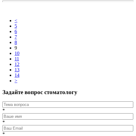
<
5
6
7
8
9
10
11
12
13
14
>
Задайте вопрос стоматологу
*
*
*