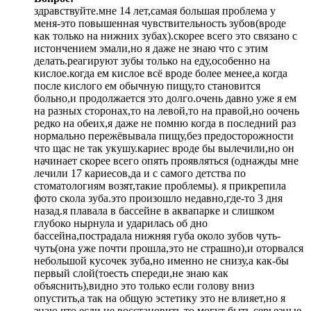
здравствуйте.мне 14 лет,самая большая проблема у
меня-это повышенная чувствительность зубов(вроде
как только на нижних зубах).скорее всего это связано с
истончением эмали,но я даже не знаю что с этим
делать.реагируют зубы только на еду,особенно на
кислое.когда ем кислое всё вроде более менее,а когда
после кислого ем обычную пищу,то становится
больно,и продолжается это долго.очень давно уже я ем
на разных сторонах,то на левой,то на правой,но оочень
редко на обеих,я даже не помню когда в последний раз
нормально пережёвывала пищу,без предосторожности
что щас не так укушу.кариес вроде бы вылечили,но он
начинает скорее всего опять проявляться (однажды мне
лечили 17 кариесов,да и с самого детства по
стоматологиям возят,такие проблемы). я прикрепила
фото скола зуба.это произошло недавно,где-то 3 дня
назад.я плавала в бассейне в аквапарке и слишком
глубоко нырнула и ударилась об дно
бассейна,пострадала нижняя губа около зубов чуть-
чуть(она уже почти прошла,это не страшно),и оторвался
небольшой кусочек зуба,но именно не снизу,а как-бы
первый слой(тоесть спереди,не знаю как
объяснить),видно это только если голову вниз
опустить,а так на общую эстетику это не влияет,но я
знаю,что если не восстановить,то могут быть серьезные