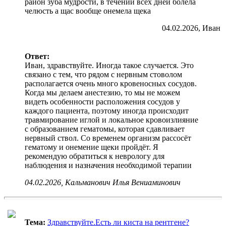
район зуба мудрости, в течении всех дней болела
челюсть а щас вообще онемела щека
04.02.2026, Иван
Ответ:
Иван, здравствуйте. Иногда такое случается. Это
связано с тем, что рядом с нервным стоволом
располагается очень много кровеносных сосудов.
Когда мы делаем анестезию, то мы не можем
видеть особенности расположения сосудов у
каждого пациента, поэтому иногда происходит
травмирование иглой и локальное кровоизлияние
с образованием гематомы, которая сдавливает
нервный ствол. Со временем организм рассосёт
гематому и онемение щеки пройдёт. Я
рекомендую обратиться к неврологу для
наблюдения и назначения необходимой терапии
04.02.2026, Кальманович Илья Вениаминович
Тема:
Здравствуйте.Есть ли киста на рентгене?