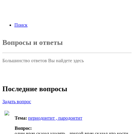
ФЗ «О персональных данных» от 27.07.2006
года Я подтверждаю свое согласие на обработку
персональных данных.
Согласие на обработку
персональных данных
Поиск
Вопросы и ответы
Большинство ответов Вы найдете здесь
Задать вопрос
Последние вопросы
Задать вопрос
Тема:
периодонтит , пародонтит
Вопрос:
один врач сказал удалять , другой врач сказал что кости