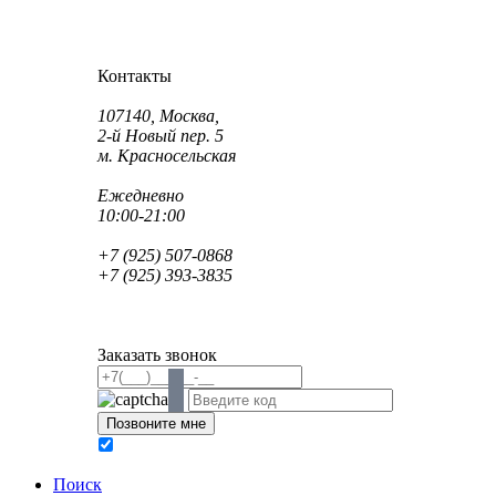
Как проехать?
Как пройти?
Контакты
Адрес:
107140, Москва,
2-й Новый пер. 5
м. Красносельская
Режим работы:
Ежедневно
10:00-21:00
Телефон:
+7 (925) 507-0868
+7 (925) 393-3835
Email:
info@saint-dent.ru
saintdentclinic@gmail.com
Заказать звонок
В соответствии с Федеральным законом № 152-ФЗ
обработку персональных данных
Поиск