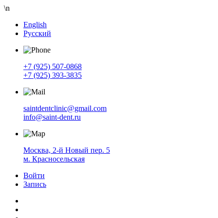
\n
English
Русский
+7 (925) 507-0868
+7 (925) 393-3835
saintdentclinic@gmail.com
info@saint-dent.ru
Москва, 2-й Новый пер. 5
м. Красносельская
Войти
Запись