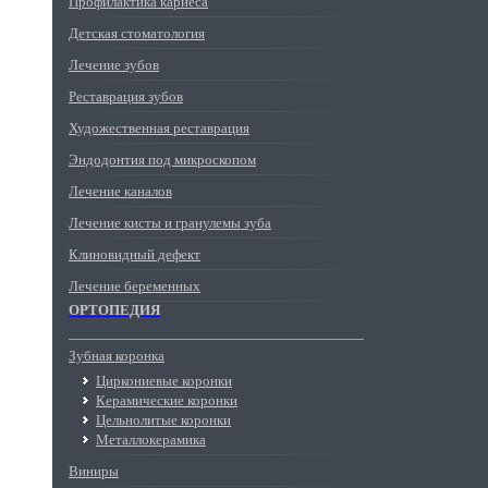
Профилактика кариеса
Детская стоматология
Лечение зубов
Реставрация зубов
Художественная реставрация
Эндодонтия под микроскопом
Лечение каналов
Лечение кисты и гранулемы зуба
Клиновидный дефект
Лечение беременных
ОРТОПЕДИЯ
Зубная коронка
Циркониевые коронки
Керамические коронки
Цельнолитые коронки
Металлокерамика
Виниры