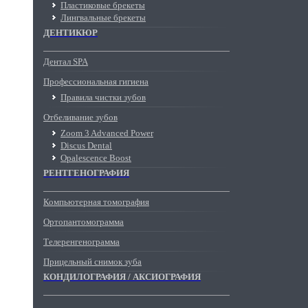
Пластиковые брекеты
Лингвальные брекеты
ДЕНТИКЮР
Дентал SPA
Профессиональная гигиена
Правила чистки зубов
Отбеливание зубов
Zoom 3 Advanced Power
Discus Dental
Opalescence Boost
РЕНТГЕНОГРАФИЯ
Компьютерная томография
Ортопантомограмма
Телеренгенограмма
Прицельный снимок зуба
КОНДИЛОГРАФИЯ / АКСИОГРАФИЯ