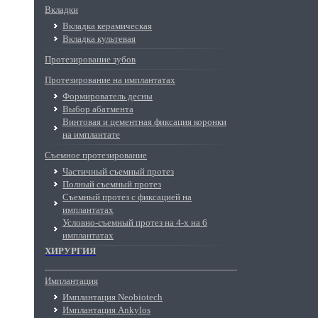
Вкладки
Вкладка керамическая
Вкладка культевая
Протезирование зубов
Протезирование на имплантатах
Формирователь десны
Выбор абатмента
Винтовая и цементная фиксация коронки
на имплантате
Съемное протезирование
Частичный съемный протез
Полный съемный протез
Съемный протез с фиксацией на
имплантатах
Условно-съемный протез на 4-х на 6
имплантатах
ХИРУРГИЯ
Имплантация
Имплантация Neobiotech
Имплантация Ankylos