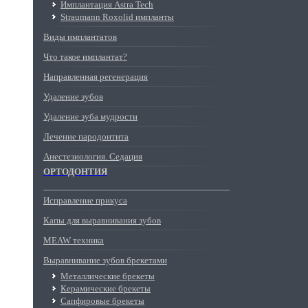
Имплантация Astra Tech
Straumann Roxolid импланты
Виды имплантатов
Что такое имплантат?
Направленная регенерация
Удаление зубов
Удаление зуба мудрости
Лечение пародонтита
Анестезиология. Седация
ОРТОДОНТИЯ
Исправление прикуса
Капы для выравнивания зубов
MEAW техника
Выравнивание зубов брекетами
Металлические брекеты
Керамические брекеты
Сапфировые брекеты