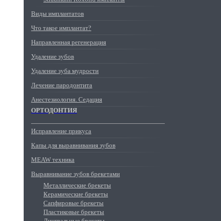
Виды имплантатов
Что такое имплантат?
Направленная регенерация
Удаление зубов
Удаление зуба мудрости
Лечение пародонтита
Анестезиология. Седация
ОРТОДОНТИЯ
Исправление прикуса
Капы для выравнивания зубов
MEAW техника
Выравнивание зубов брекетами
Металлические брекеты
Керамические брекеты
Сапфировые брекеты
Пластиковые брекеты
Лингвальные брекеты