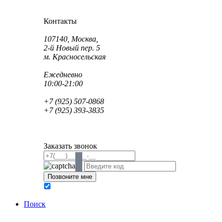
Как проехать?
Как пройти?
Контакты
Адрес:
107140, Москва,
2-й Новый пер. 5
м. Красносельская
Режим работы:
Ежедневно
10:00-21:00
Телефон:
+7 (925) 507-0868
+7 (925) 393-3835
Email:
info@saint-dent.ru
saintdentclinic@gmail.com
Заказать звонок
В соответствии с Федеральным законом № 152-ФЗ
обработку персональных данных
Поиск