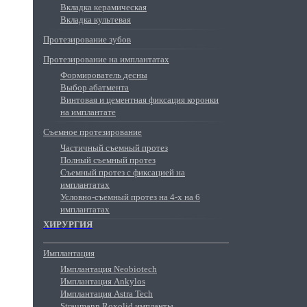
Вкладка керамическая
Вкладка культевая
Протезирование зубов
Протезирование на имплантатах
Формирователь десны
Выбор абатмента
Винтовая и цементная фиксация коронки
на имплантате
Съемное протезирование
Частичный съемный протез
Полный съемный протез
Съемный протез с фиксацией на
имплантатах
Условно-съемный протез на 4-х на 6
имплантатах
ХИРУРГИЯ
Имплантация
Имплантация Neobiotech
Имплантация Ankylos
Имплантация Astra Tech
Straumann Roxolid импланты