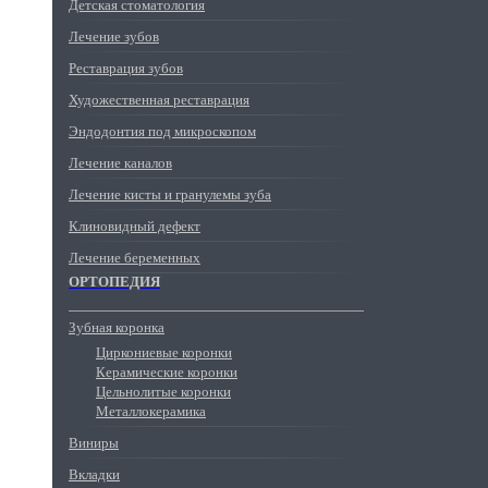
Детская стоматология
Лечение зубов
Реставрация зубов
Художественная реставрация
Эндодонтия под микроскопом
Лечение каналов
Лечение кисты и гранулемы зуба
Клиновидный дефект
Лечение беременных
ОРТОПЕДИЯ
Зубная коронка
Циркониевые коронки
Керамические коронки
Цельнолитые коронки
Металлокерамика
Виниры
Вкладки