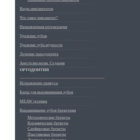
Виды имплантатов
Что такое имплантат?
Направленная регенерация
Удаление зубов
Удаление зуба мудрости
Лечение пародонтита
Анестезиология. Седация
ОРТОДОНТИЯ
Исправление прикуса
Капы для выравнивания зубов
MEAW техника
Выравнивание зубов брекетами
Металлические брекеты
Керамические брекеты
Сапфировые брекеты
Пластиковые брекеты
Лингвальные брекеты