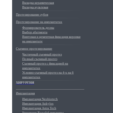
Вкладка керамическая
Вкладка культевая
Протезирование зубов
Протезирование на имплантатах
Формирователь десны
Выбор абатмента
Винтовая и цементная фиксация коронки
на имплантате
Съемное протезирование
Частичный съемный протез
Полный съемный протез
Съемный протез с фиксацией на
имплантатах
Условно-съемный протез на 4-х на 6
имплантатах
ХИРУРГИЯ
Имплантация
Имплантация Neobiotech
Имплантация Ankylos
Имплантация Astra Tech
Straumann Roxolid импланты