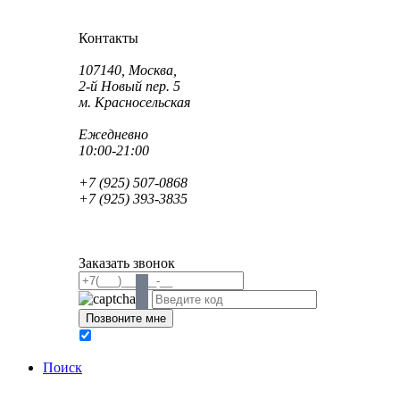
Как проехать?
Как пройти?
Контакты
Адрес:
107140, Москва,
2-й Новый пер. 5
м. Красносельская
Режим работы:
Ежедневно
10:00-21:00
Телефон:
+7 (925) 507-0868
+7 (925) 393-3835
Email:
info@saint-dent.ru
saintdentclinic@gmail.com
Заказать звонок
В соответствии с Федеральным законом № 152-ФЗ
обработку персональных данных
Поиск