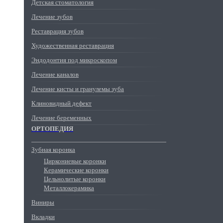
Детская стоматология
Лечение зубов
Реставрация зубов
Художественная реставрация
Эндодонтия под микроскопом
Лечение каналов
Лечение кисты и гранулемы зуба
Клиновидный дефект
Лечение беременных
ОРТОПЕДИЯ
Зубная коронка
Циркониевые коронки
Керамические коронки
Цельнолитые коронки
Металлокерамика
Виниры
Вкладки