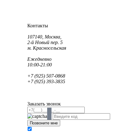
Как проехать?
Как пройти?
Контакты
Адрес:
107140, Москва,
2-й Новый пер. 5
м. Красносельская
Режим работы:
Ежедневно
10:00-21:00
Телефон:
+7 (925) 507-0868
+7 (925) 393-3835
Email:
info@saint-dent.ru
saintdentclinic@gmail.com
Заказать звонок
В соответствии с Федеральным законом № 152-
ФЗ «О персональных данных» от 27.07.2006