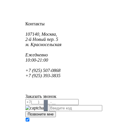
Как проехать?
Как пройти?
Контакты
Адрес:
107140, Москва,
2-й Новый пер. 5
м. Красносельская
Режим работы:
Ежедневно
10:00-21:00
Телефон:
+7 (925) 507-0868
+7 (925) 393-3835
Email:
info@saint-dent.ru
saintdentclinic@gmail.com
Заказать звонок
В соответствии с Федеральным законом № 152-
ФЗ «О персональных данных» от 27.07.2006