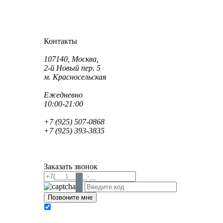
Как проехать?
Как пройти?
Контакты
Адрес:
107140, Москва,
2-й Новый пер. 5
м. Красносельская
Режим работы:
Ежедневно
10:00-21:00
Телефон:
+7 (925) 507-0868
+7 (925) 393-3835
Email:
info@saint-dent.ru
saintdentclinic@gmail.com
Заказать звонок
В соответствии с Федеральным законом № 152-
ФЗ «О персональных данных» от 27.07.2006