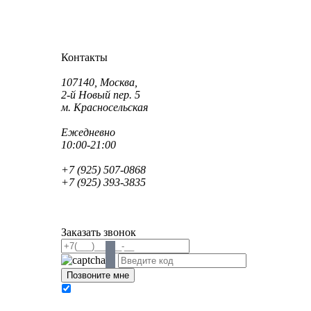
Как проехать?
Как пройти?
Контакты
Адрес:
107140, Москва,
2-й Новый пер. 5
м. Красносельская
Режим работы:
Ежедневно
10:00-21:00
Телефон:
+7 (925) 507-0868
+7 (925) 393-3835
Email:
info@saint-dent.ru
saintdentclinic@gmail.com
Заказать звонок
В соответствии с Федеральным законом № 152-
ФЗ «О персональных данных» от 27.07.2006