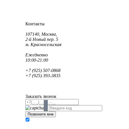
Как проехать?
Как пройти?
Контакты
Адрес:
107140, Москва,
2-й Новый пер. 5
м. Красносельская
Режим работы:
Ежедневно
10:00-21:00
Телефон:
+7 (925) 507-0868
+7 (925) 393-3835
Email:
info@saint-dent.ru
saintdentclinic@gmail.com
Заказать звонок
В соответствии с Федеральным законом № 152-
ФЗ «О персональных данных» от 27.07.2006