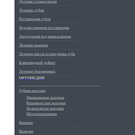
Детская стоматология
Лечение зубов
Реставрация зубов
Художественная реставрация
Эндодонтия под микроскопом
Лечение каналов
Лечение кисты и гранулемы зуба
Клиновидный дефект
Лечение беременных
ОРТОПЕДИЯ
Зубная коронка
Циркониевые коронки
Керамические коронки
Цельнолитые коронки
Металлокерамика
Виниры
Вкладки