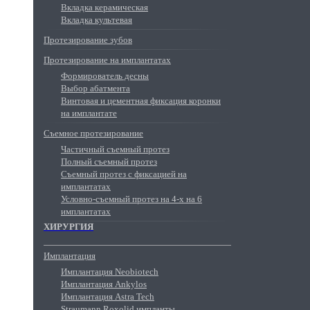
Вкладка керамическая
Вкладка культевая
Протезирование зубов
Протезирование на имплантатах
Формирователь десны
Выбор абатмента
Винтовая и цементная фиксация коронки
на имплантате
Съемное протезирование
Частичный съемный протез
Полный съемный протез
Съемный протез с фиксацией на
имплантатах
Условно-съемный протез на 4-х на 6
имплантатах
ХИРУРГИЯ
Имплантация
Имплантация Neobiotech
Имплантация Ankylos
Имплантация Astra Tech
Straumann Roxolid импланты