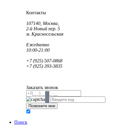
Как проехать?
Как пройти?
Контакты
Адрес:
107140, Москва,
2-й Новый пер. 5
м. Красносельская
Режим работы:
Ежедневно
10:00-21:00
Телефон:
+7 (925) 507-0868
+7 (925) 393-3835
Email:
info@saint-dent.ru
saintdentclinic@gmail.com
Заказать звонок
В соответствии с Федеральным законом № 152-ФЗ
обработку персональных данных
Поиск