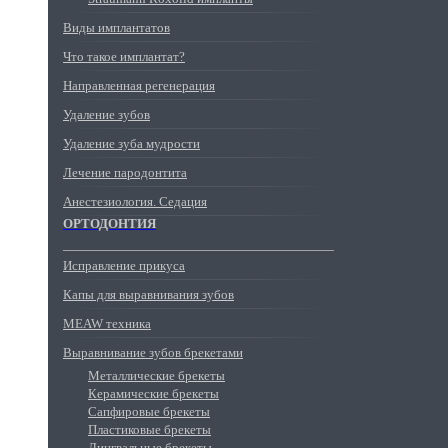
Виды имплантатов
Что такое имплантат?
Направленная регенерация
Удаление зубов
Удаление зуба мудрости
Лечение пародонтита
Анестезиология. Седация
ОРТОДОНТИЯ
Исправление прикуса
Капы для выравнивания зубов
MEAW техника
Выравнивание зубов брекетами
Металлические брекеты
Керамические брекеты
Сапфировые брекеты
Пластиковые брекеты
Лингвальные брекеты