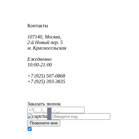
Как проехать?
Как пройти?
Контакты
Адрес:
107140, Москва,
2-й Новый пер. 5
м. Красносельская
Режим работы:
Ежедневно
10:00-21:00
Телефон:
+7 (925) 507-0868
+7 (925) 393-3835
Email:
info@saint-dent.ru
saintdentclinic@gmail.com
Заказать звонок
В соответствии с Федеральным законом № 152-
ФЗ «О персональных данных» от 27.07.2006