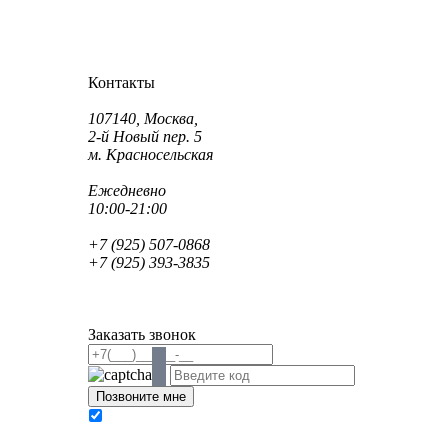
Как проехать?
Как пройти?
Контакты
Адрес:
107140, Москва,
2-й Новый пер. 5
м. Красносельская
Режим работы:
Ежедневно
10:00-21:00
Телефон:
+7 (925) 507-0868
+7 (925) 393-3835
Email:
info@saint-dent.ru
saintdentclinic@gmail.com
Заказать звонок
В соответствии с Федеральным законом № 152-
ФЗ «О персональных данных» от 27.07.2006