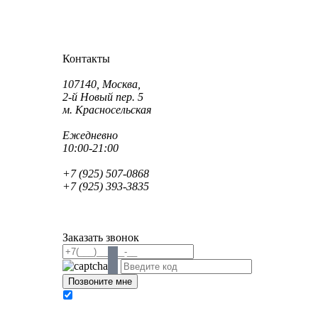
Как проехать?
Как пройти?
Контакты
Адрес:
107140, Москва,
2-й Новый пер. 5
м. Красносельская
Режим работы:
Ежедневно
10:00-21:00
Телефон:
+7 (925) 507-0868
+7 (925) 393-3835
Email:
info@saint-dent.ru
saintdentclinic@gmail.com
Заказать звонок
В соответствии с Федеральным законом № 152-
ФЗ «О персональных данных» от 27.07.2006