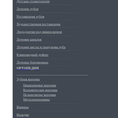
Детская стоматология
Лечение зубов
Реставрация зубов
Художественная реставрация
Эндодонтия под микроскопом
Лечение каналов
Лечение кисты и гранулемы зуба
Клиновидный дефект
Лечение беременных
ОРТОПЕДИЯ
Зубная коронка
Циркониевые коронки
Керамические коронки
Цельнолитые коронки
Металлокерамика
Виниры
Вкладки