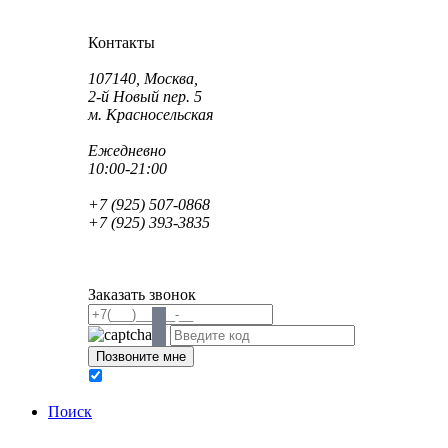
Как проехать?
Как пройти?
Контакты
Адрес:
107140, Москва,
2-й Новый пер. 5
м. Красносельская
Режим работы:
Ежедневно
10:00-21:00
Телефон:
+7 (925) 507-0868
+7 (925) 393-3835
Email:
info@saint-dent.ru
saintdentclinic@gmail.com
Заказать звонок
В соответствии с Федеральным законом № 152-ФЗ
обработку персональных данных
Поиск