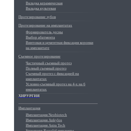
Вкладка керамическая
Вкладка культевая
Протезирование зубов
Протезирование на имплантатах
Формирователь десны
Выбор абатмента
Винтовая и цементная фиксация коронки
на имплантате
Съемное протезирование
Частичный съемный протез
Полный съемный протез
Съемный протез с фиксацией на
имплантатах
Условно-съемный протез на 4-х на 6
имплантатах
ХИРУРГИЯ
Имплантация
Имплантация Neobiotech
Имплантация Ankylos
Имплантация Astra Tech
Straumann Roxolid импланты