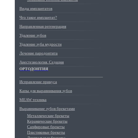
Виды имплантатов
Что такое имплантат?
Направленная регенерация
Удаление зубов
Удаление зуба мудрости
Лечение пародонтита
Анестезиология. Седация
ОРТОДОНТИЯ
Исправление прикуса
Капы для выравнивания зубов
MEAW техника
Выравнивание зубов брекетами
Металлические брекеты
Керамические брекеты
Сапфировые брекеты
Пластиковые брекеты
Лингвальные брекеты