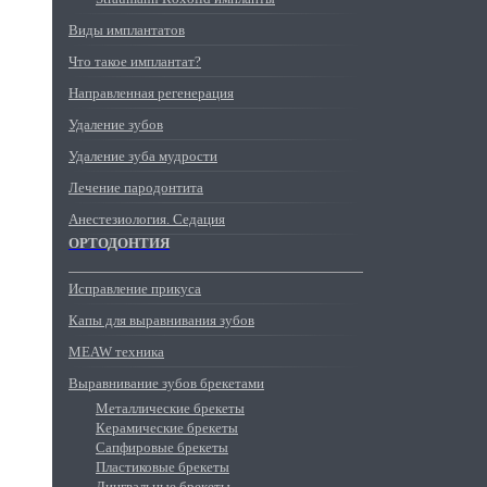
Виды имплантатов
Что такое имплантат?
Направленная регенерация
Удаление зубов
Удаление зуба мудрости
Лечение пародонтита
Анестезиология. Седация
ОРТОДОНТИЯ
Исправление прикуса
Капы для выравнивания зубов
MEAW техника
Выравнивание зубов брекетами
Металлические брекеты
Керамические брекеты
Сапфировые брекеты
Пластиковые брекеты
Лингвальные брекеты