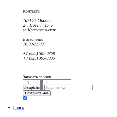
Как проехать?
Как пройти?
Контакты
Адрес:
107140, Москва,
2-й Новый пер. 5
м. Красносельская
Режим работы:
Ежедневно
10:00-21:00
Телефон:
+7 (925) 507-0868
+7 (925) 393-3835
Email:
info@saint-dent.ru
saintdentclinic@gmail.com
Заказать звонок
В соответствии с Федеральным законом № 152-ФЗ
обработку персональных данных
Поиск