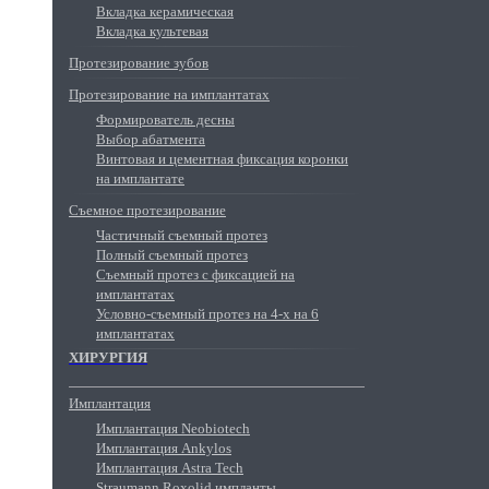
Вкладка керамическая
Вкладка культевая
Протезирование зубов
Протезирование на имплантатах
Формирователь десны
Выбор абатмента
Винтовая и цементная фиксация коронки
на имплантате
Съемное протезирование
Частичный съемный протез
Полный съемный протез
Съемный протез с фиксацией на
имплантатах
Условно-съемный протез на 4-х на 6
имплантатах
ХИРУРГИЯ
Имплантация
Имплантация Neobiotech
Имплантация Ankylos
Имплантация Astra Tech
Straumann Roxolid импланты