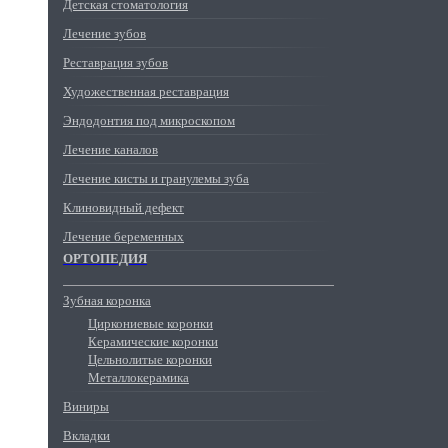
Детская стоматология
Лечение зубов
Реставрация зубов
Художественная реставрация
Эндодонтия под микроскопом
Лечение каналов
Лечение кисты и гранулемы зуба
Клиновидный дефект
Лечение беременных
ОРТОПЕДИЯ
Зубная коронка
Циркониевые коронки
Керамические коронки
Цельнолитые коронки
Металлокерамика
Виниры
Вкладки