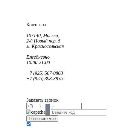
Как проехать?
Как пройти?
Контакты
Адрес:
107140, Москва,
2-й Новый пер. 5
м. Красносельская
Режим работы:
Ежедневно
10:00-21:00
Телефон:
+7 (925) 507-0868
+7 (925) 393-3835
Email:
info@saint-dent.ru
saintdentclinic@gmail.com
Заказать звонок
В соответствии с Федеральным законом № 152-
ФЗ «О персональных данных» от 27.07.2006